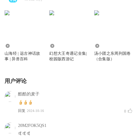
357.81万
2107.80万
1532.46万
山海经 | 远古神话故
幻想大王奇遇记全集|
汤小团之东周列国卷
事 | 异兽百科
校园版西游记
（合集版）
用户评论
酷酷的麦子
回复
2024-10-16
0
20M2FOK5QS1
🤙🤙🤙