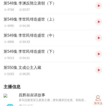
第548集 李渊反隋立唐朝（下）
4768
03:57
第549集 李世民缔造盛世（上）
4995
04:36
第549集 李世民缔造盛世（中）
4866
04:43
第549集 李世民缔造盛世（下）
5013
04:41
第550集 文成公主入藏
5183
06:05
主播信息
昌辉叔叔讲故事
喜马拉雅资深儿童类主播，擅长播讲历史类、冒险类、体育类儿童故事。欢迎相关故事创作者联系合作！
加关注
152.43万