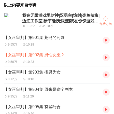
以上内容来自专辑
我在无限游戏里封神|双男主|惊封|壶鱼辣椒|
边江工作室|徐宇隆|无限流|我在惊悚游戏里
免费订阅
1.93亿
35.10万
封神
【女巫审判】第901集 荒诞的污蔑
9.55万
10:38
【女巫审判】第902集 男性女巫？
9.50万
10:23
【女巫审判】第903集 指男为女
9.12万
10:18
【女巫审判】第904集 原来是这个副本
9.35万
11:20
【女巫审判】第905集 有些巧合
9.24万
10:20