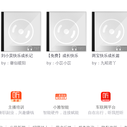
797
1951
20
刘小昊快乐成长记
【免费】成长快乐
两宝快乐成长篇
by：
馨似暖阳
by：
小苡小苡
by：
九昭君丫
主播培训
小雅智能
车联网平台
兼职副业，兴趣赚钱
智能硬件，连接赋能
自在出行，听我想听