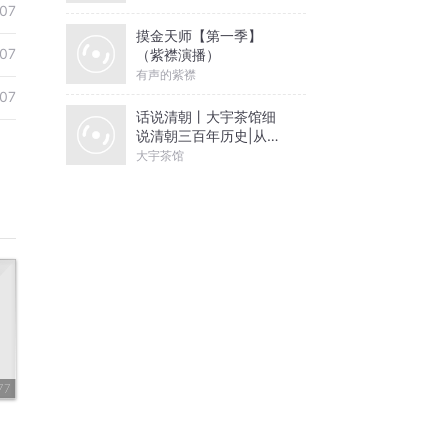
07
摸金天师【第一季】
07
（紫襟演播）
有声的紫襟
07
话说清朝丨大宇茶馆细
说清朝三百年历史|从努
尔哈赤到末代皇帝溥仪|
大宇茶馆
康熙雍正乾隆
77