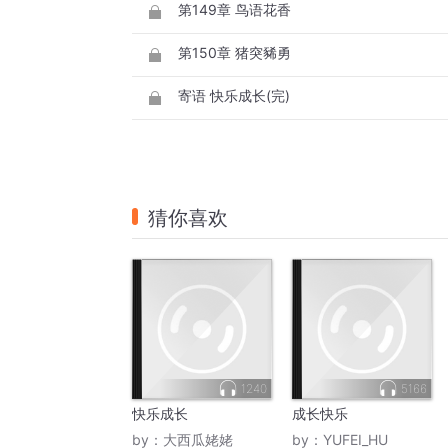
第149章 鸟语花香
第150章 猪突豨勇
寄语 快乐成长(完)
猜你喜欢
1240
5166
快乐成长
成长快乐
by：
大西瓜姥姥
by：
YUFEI_HU