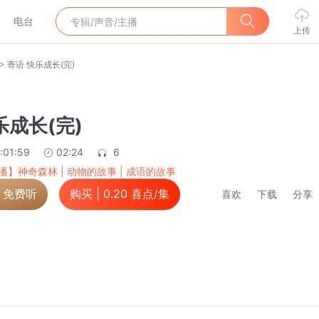
电台
上传
>
寄语 快乐成长(完)
乐成长(完)
:01:59
02:24
6
播】神奇森林 | 动物的故事 | 成语的故事
，免费听
购买 |
0.20
喜点/集
喜欢
下载
分享