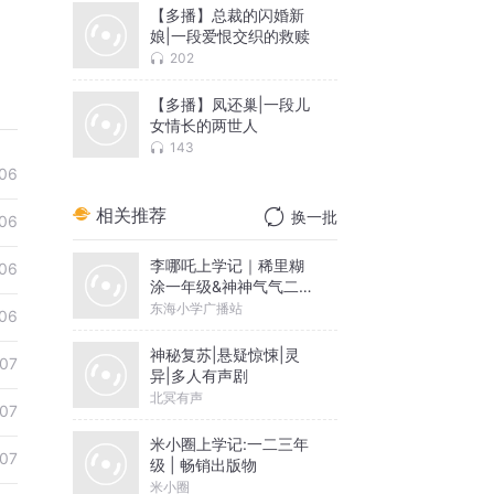
【多播】总裁的闪婚新
娘|一段爱恨交织的救赎
202
【多播】凤还巢|一段儿
女情长的两世人
143
06
相关推荐
换一批
06
李哪吒上学记｜稀里糊
06
涂一年级&神神气气二年
级
东海小学广播站
06
神秘复苏|悬疑惊悚|灵
07
异|多人有声剧
北冥有声
07
米小圈上学记:一二三年
07
级 | 畅销出版物
米小圈