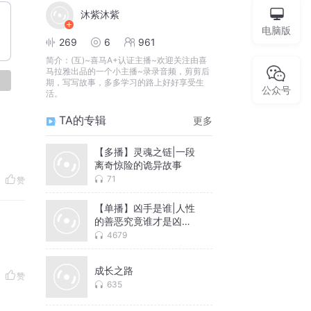
沐紫沐紫
电脑版
269
6
961
简介：
(互)~喜马A+认证主播~欢迎关注由喜
马拉雅出品的一个小主播~录录音频，剪剪后
论
期，写写故事，多多学习的路上好好享受生
公众号
活。
TA的专辑
更多
【多播】灵魂之链|一段
离奇惊险的诡异故事
71
赞
【单播】凶手是谁|人性
的善恶究竟谁才是凶
手？
4679
成长之路
赞
635