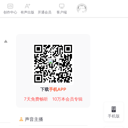
创作中心
有声出版
开通会员
客户端
下载
手机APP
7天免费畅听
10万本会员专辑
手机版
声音主播