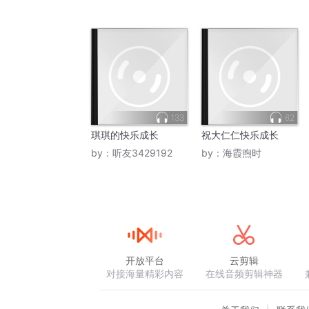
133
62
琪琪的快乐成长
祝大仁仁快乐成长
by：
听友3429192
by：
海霞煦时
开放平台
云剪辑
对接海量精彩内容
在线音频剪辑神器