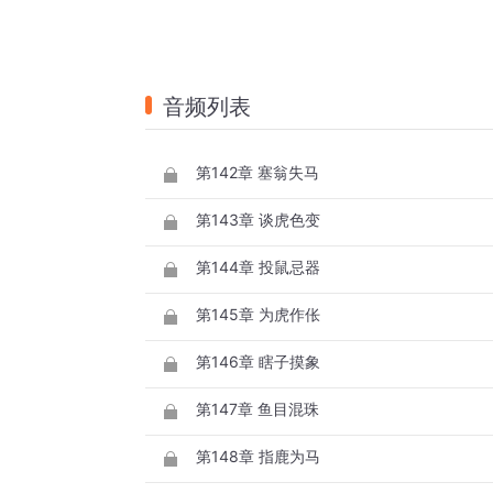
音频列表
第142章 塞翁失马
第143章 谈虎色变
第144章 投鼠忌器
第145章 为虎作伥
第146章 瞎子摸象
第147章 鱼目混珠
第148章 指鹿为马