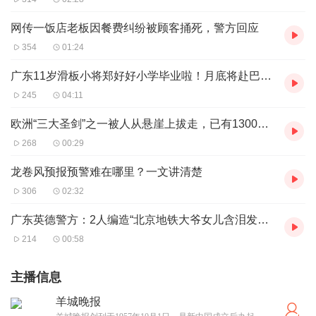
网传一饭店老板因餐费纠纷被顾客捅死，警方回应
354
01:24
广东11岁滑板小将郑好好小学毕业啦！月底将赴巴黎参加奥运会
245
04:11
欧洲“三大圣剑”之一被人从悬崖上拔走，已有1300年历史
268
00:29
龙卷风预报预警难在哪里？一文讲清楚
306
02:32
广东英德警方：2人编造“北京地铁大爷女儿含泪发声”，被刑拘
214
00:58
主播信息
羊城晚报