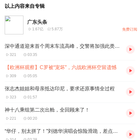
以上内容来自专辑
广东头条
1.67亿
5.87万
免费订阅
深中通道迎来首个周末车流高峰，交警将加强此类违法行为整治
321
03:35
【欧洲杯观察】C罗被“宠坏”，六战欧洲杯空留遗憾
309
05:05
张志杰姐姐和母亲抵达印尼，要求还原事情全过程
323
01:57
神十八乘组第二次出舱，全回顾来了！
221
00:20
“华仔，别太拼了！”刘德华演唱会惊险滑跪，差点冲下4米高台
314
02:28