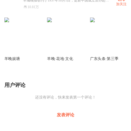
羊城晚报创刊于1957年10月1日，是新中国成立后办起的第一张大型综合性晚报，是广东省委主管主办的省级党报，深耕岭南，辐射全国至海外，曾有百万级发行量。2003年羊城晚报位列全球日报发行量20强。如今，羊城晚报已经发展成为集报纸、网站、客户端为一体的全媒体传播平台，2020年融合传播力指数综合得分在所有省级报纸中排名第三。
加关注
10.81万
334.09万
63.13万
486.17万
羊晚娱塘
羊晚·花地·文化
广东头条·第三季
用户评论
还没有评论，快来发表第一个评论！
发表评论