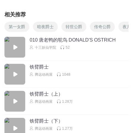
相关推荐
第一女爵
暗夜爵士
转世公爵
传奇公爵
夜月
010 唐老鸭的鸵鸟 DONALD'S OSTRICH
十三妖仙学院
52
铁臂爵士
腾远动画屋
1048
铁臂爵士（上）
腾远动画屋
1.28万
铁臂爵士（下）
腾远动画屋
1.27万