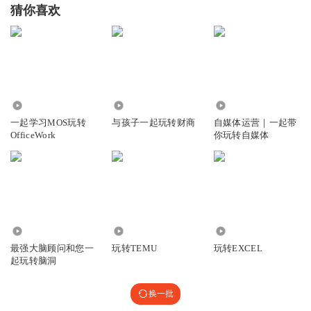
猜你喜欢
3679
5838
74.87万
一起学习MOS玩转
与孩子一起玩转财商
自媒体运营｜一起带
OfficeWork
你玩转自媒体
3058
2.80万
1.18万
最强大脑顾问和您一
玩转TEMU
玩转EXCEL
起玩转脑洞
换一批