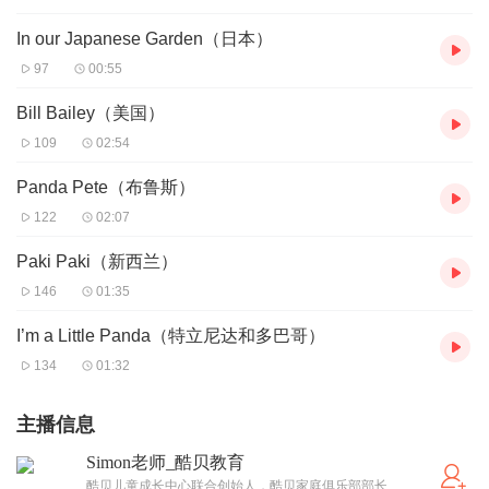
In our Japanese Garden（日本）
97
00:55
Bill Bailey（美国）
109
02:54
Panda Pete（布鲁斯）
122
02:07
Paki Paki（新西兰）
146
01:35
I’m a Little Panda（特立尼达和多巴哥）
134
01:32
主播信息
Simon老师_酷贝教育
酷贝儿童成长中心联合创始人，酷贝家庭俱乐部部长，用心、有爱、认真对待每一个家庭和孩子，10年早期教育行业教学经验，音乐教学经验及11年戏剧导演、戏剧教育经验