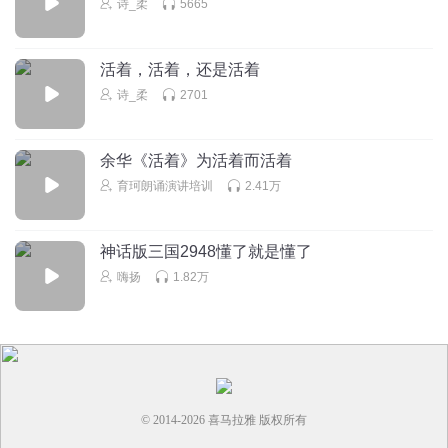
诗_柔
5665
活着，活着，还是活着
诗_柔
2701
余华《活着》为活着而活着
育珂朗诵演讲培训
2.41万
神话版三国2948懂了就是懂了
嗨扬
1.82万
© 2014-
2026
喜马拉雅 版权所有