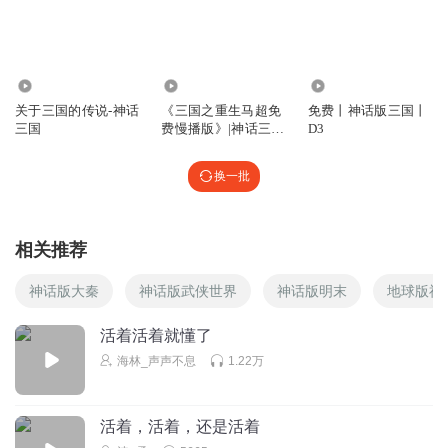
29.90万
15.08万
1323
关于三国的传说-神话
《三国之重生马超免
免费丨神话版三国丨
三国
费慢播版》|神话三
D3
国|穿越三国
换一批
相关推荐
神话版大秦
神话版武侠世界
神话版明末
地球版神
活着活着就懂了
海林_声声不息
1.22万
活着，活着，还是活着