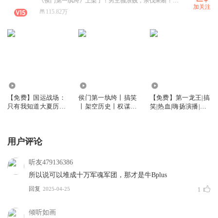
《侯门第一纨绔》上架了！男主骚浪贱，杀伐果断！搞笑权谋后宫文，快来听！红包发不停
加关注
115.82万
14.97万
662.76万
4549.26万
【免费】国运战场：
侯门第一纨绔丨搞笑
【免费】第一龙王|搞
只有我知道大夏历史
丨架空历史丨权谋丨
笑|热血|嗨扬演播|真
| 召唤流 | 脑洞 | 多人
后宫丨嗨扬演播丨多
人多播
有声剧
人有声剧
用户评论
听友479136386
所以说可以堆成十万军魂军团，那才是牛Bplus
回复
2025-04-25
1
倾听如画