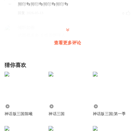
脚印👣脚印👣脚印👣脚印👣
回复
2026-05-13
0
倾听如画
武器都多余 直接盾牌呼人
查看更多评论
回复
2026-05-13
0
小婉清的爸爸
猜你喜欢
回复
2024-07-10
0
2047
8.33万
325.59万
神话版三国陈曦
神话三国
神话版三国|第一季