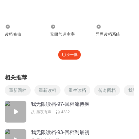
多播
12.70万
132.63万
80.78万
读档修仙
无限气运主宰
异界读档系统
换一批
相关推荐
重新回档
重新读档
重生读档
传奇回档
我的
我无限读档-97-回档流侍疾
墨夜有声
4382
我无限读档-93-回档到最初