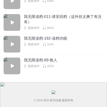
墨夜有声
4585
我无限读档-011-请安回档（这外挂太爽了有没
有）
墨夜有声
9816
我无限读档-192-读档功能
墨夜有声
3145
我无限读档-89-救人
墨夜有声
4518
© 2014-
2026
喜马拉雅 版权所有