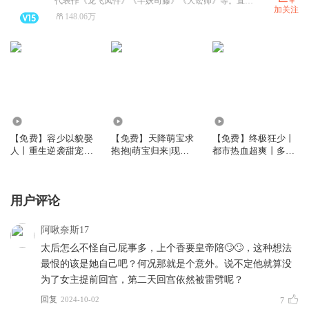
代表作《龙飞凤仵》《半妖司藤》《大讼师》等。直播20：30-22：00。更多精彩详见个人主页。
加关注
148.06万
4.66万
36.42万
5.24万
【免费】容少以貌娶
【免费】天降萌宝求
【免费】终极狂少丨
人丨重生逆袭甜宠多
抱抱|萌宝归来|现言
都市热血超爽丨多人
人（墨夜&法朵领
萌宝追妻文|免费丨多
有声剧丨墨夜
衔）
人有声剧
用户评论
阿啾奈斯17
太后怎么不怪自己屁事多，上个香要皇帝陪🙄🙄，这种想法
最恨的该是她自己吧？何况那就是个意外。说不定他就算没
为了女主提前回宫，第二天回宫依然被雷劈呢？
回复
2024-10-02
7