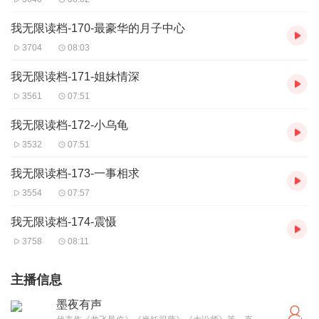
我无限读档-170-最豪华的月子中心
3704
08:03
我无限读档-171-姐妹情深
3561
07:51
我无限读档-172-小乌龟
3532
07:51
我无限读档-173-一事相求
3554
07:57
我无限读档-174-震慑
3758
08:11
主播信息
墨夜有声