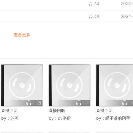
2024-
34
2024-
48
查看更多
2.3万
777
51
直播回听
直播回听
直播回听
by：
苏芩
by：
cv洛蘅
by：
瞄不准的阿手