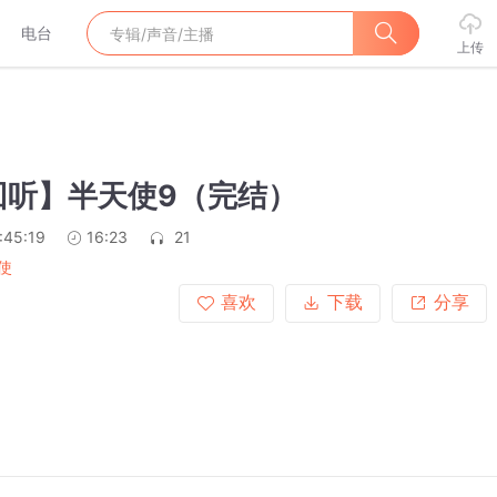
电台
上传
回听】半天使9（完结）
:45:19
16:23
21
使
喜欢
下载
分享