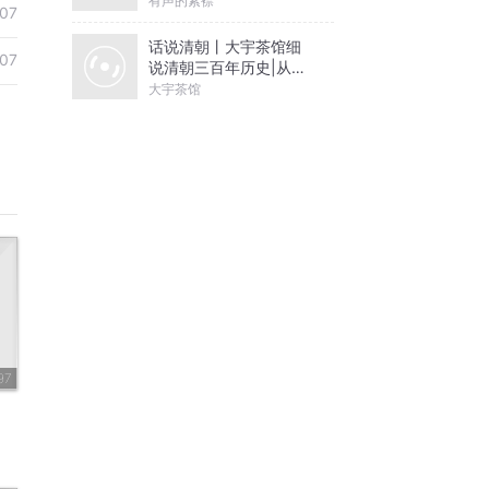
有声的紫襟
07
话说清朝丨大宇茶馆细
07
说清朝三百年历史|从努
尔哈赤到末代皇帝溥仪|
大宇茶馆
康熙雍正乾隆
97