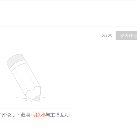
发表评
0
/
300
有评论，下载
喜马拉雅
与主播互动