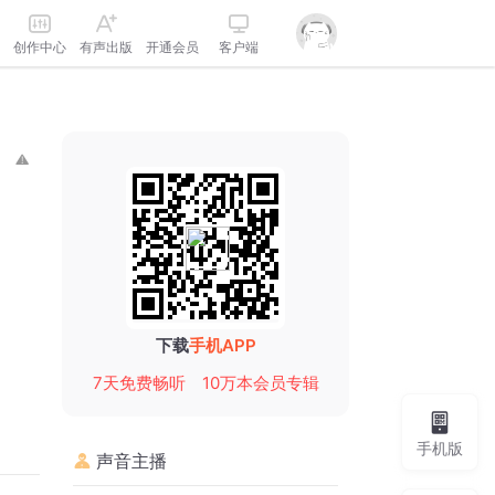
创作中心
有声出版
开通会员
客户端
下载
手机APP
7天免费畅听
10万本会员专辑
手机版
声音主播