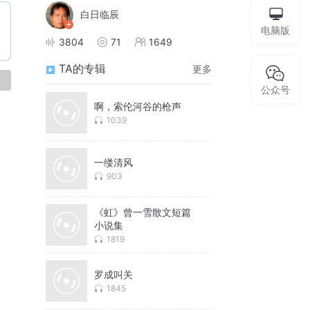
白日临辰
电脑版
3804
71
1649
TA的专辑
更多
论
公众号
啊，索伦河谷的枪声
1039
一缕清风
903
《虹》曾一雪散文短篇
小说集
1819
罗成叫关
1845