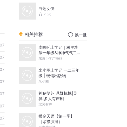
白莲女侠
2.5万
相关推荐
换一批
07
李哪吒上学记｜稀里糊
涂一年级&神神气气二年
07
级
东海小学广播站
07
米小圈上学记:一二三年
级 | 畅销出版物
米小圈
07
神秘复苏|悬疑惊悚|灵
07
异|多人有声剧
北冥有声
07
摸金天师【第一季】
07
（紫襟演播）