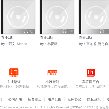
3万
406
53
直播回听
直播回听
直播回听
by：
阿文_Mensa
by：
林灵曦
by：
富爸爸_财务自由之路
主播培训
小雅智能
车联网平台
兼职副业，兴趣赚钱
智能硬件，连接赋能
自在出行，听我想听
们
公司新闻
招贤纳士
用户反馈
服务协议
隐私政策
2026
www.ximalaya.com lnc. ALL Rights Reserved
沪ICP备13027243号
客服热线