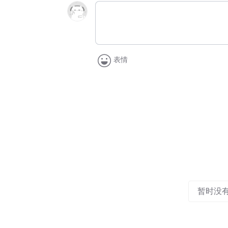
表情
暂时没