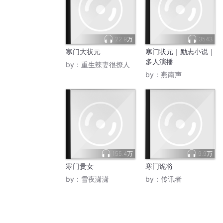
22.9万
3543
寒门大状元
寒门状元｜励志小说｜
多人演播
by：
重生辣妻很撩人
by：
燕南声
155.4万
9.9万
寒门贵女
寒门诡将
by：
雪夜潇潇
by：
传讯者