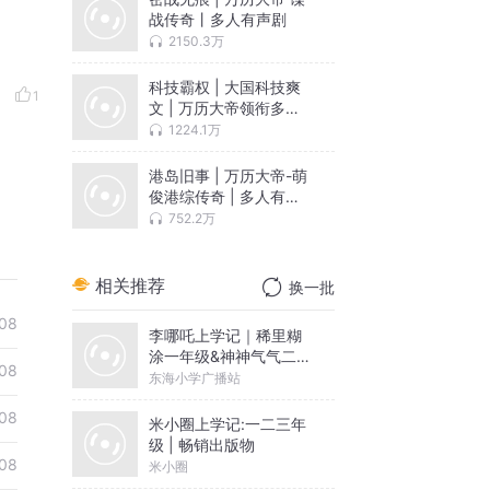
战传奇丨多人有声剧
2150.3万
科技霸权 | 大国科技爽
1
文 | 万历大帝领衔多人
有声剧
1224.1万
港岛旧事 | 万历大帝-萌
俊港综传奇 | 多人有声
剧
752.2万
相关推荐
换一批
08
李哪吒上学记｜稀里糊
涂一年级&神神气气二年
08
级
东海小学广播站
08
米小圈上学记:一二三年
级 | 畅销出版物
08
米小圈