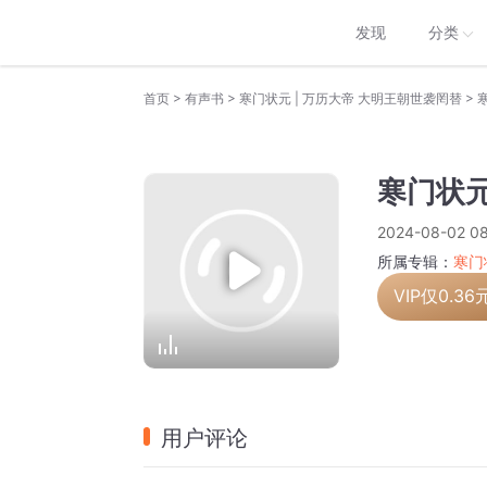
发现
分类
>
>
>
首页
有声书
寒门状元 | 万历大帝 大明王朝世袭罔替
寒门状元
2024-08-02 08
所属专辑：
寒门
VIP仅
0.36
用户评论