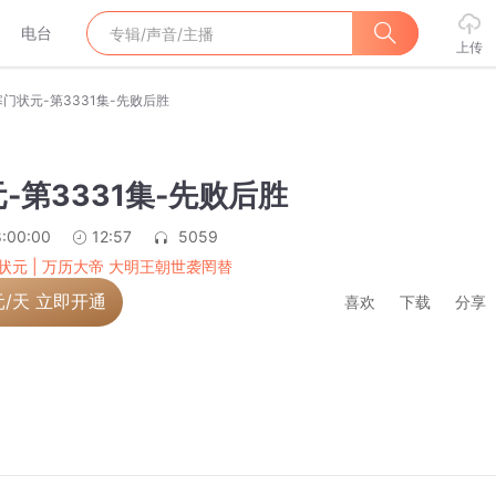
电台
上传
寒门状元-第3331集-先败后胜
-第3331集-先败后胜
:00:00
12:57
5059
状元 | 万历大帝 大明王朝世袭罔替
元/天 立即开通
喜欢
下载
分享