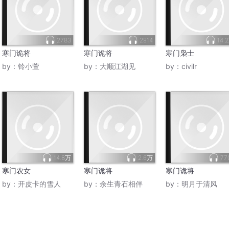
2783
2914
14.
寒门诡将
寒门诡将
寒门枭士
by：
铃小萱
by：
大顺江湖见
by：
civilr
14.8万
2.6万
77
寒门农女
寒门诡将
寒门诡将
by：
开皮卡的雪人
by：
余生青石相伴
by：
明月于清风