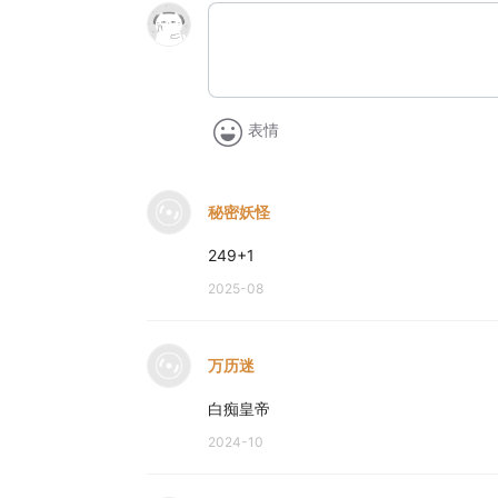
表情
秘密妖怪
249+1
2025-08
万历迷
白痴皇帝
2024-10