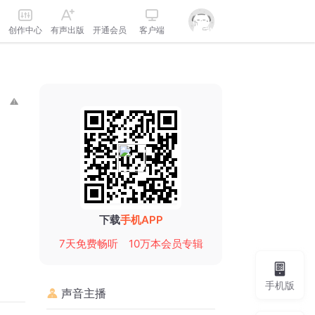
创作中心
有声出版
开通会员
客户端
下载
手机APP
7天免费畅听
10万本会员专辑
手机版
声音主播