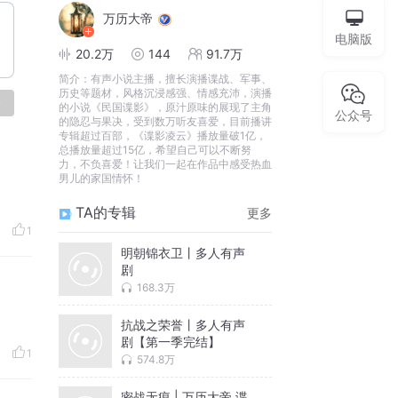
万历大帝
电脑版
20.2万
144
91.7万
简介：
有声小说主播，擅长演播谍战、军事、
历史等题材，风格沉浸感强、情感充沛，演播
论
的小说《民国谍影》，原汁原味的展现了主角
公众号
的隐忍与果决，受到数万听友喜爱，目前播讲
专辑超过百部，《谍影凌云》播放量破1亿，
总播放量超过15亿，希望自己可以不断努
力，不负喜爱！让我们一起在作品中感受热血
男儿的家国情怀！
TA的专辑
更多
1
明朝锦衣卫丨多人有声
剧
168.3万
抗战之荣誉丨多人有声
剧【第一季完结】
1
574.8万
密战无痕 | 万历大帝 谍