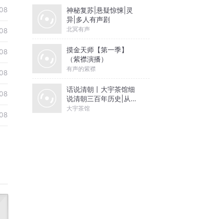
08
神秘复苏|悬疑惊悚|灵
异|多人有声剧
北冥有声
08
摸金天师【第一季】
08
（紫襟演播）
有声的紫襟
08
话说清朝丨大宇茶馆细
08
说清朝三百年历史|从努
尔哈赤到末代皇帝溥仪|
大宇茶馆
08
康熙雍正乾隆