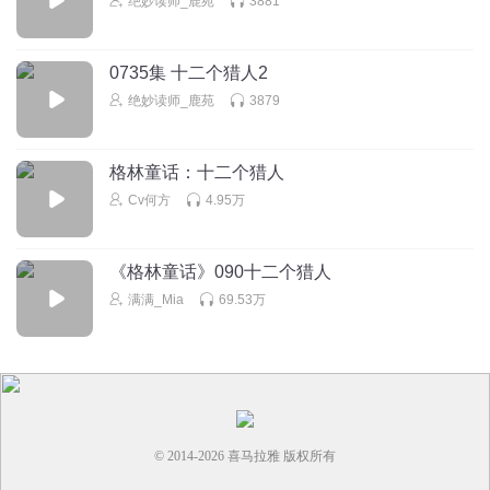
绝妙读师_鹿苑
3881
0735集 十二个猎人2
绝妙读师_鹿苑
3879
格林童话：十二个猎人
Cv何方
4.95万
《格林童话》090十二个猎人
满满_Mia
69.53万
© 2014-
2026
喜马拉雅 版权所有