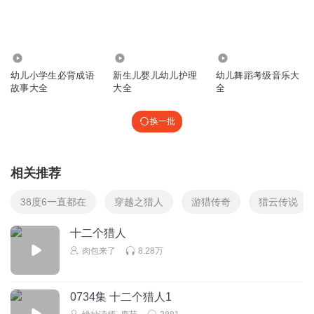
9130
1.38万
4.11万
幼儿小学生必背成语
新生儿婴儿幼儿护理
幼儿舞蹈考级音乐大
故事大全
大全
全
换一批
相关推荐
38度6一直都在
穿越之猎人
游猎传奇
猎云传说
十二个猎人
肉包来了
8.28万
0734集 十二个猎人1