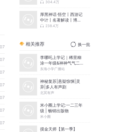
说
304.4万
厚黑神话·悟空丨西游记
中计丨名著解读丨博弈
人生
238.4万
相关推荐
换一批
07
李哪吒上学记｜稀里糊
07
涂一年级&神神气气二年
级
东海小学广播站
07
神秘复苏|悬疑惊悚|灵
07
异|多人有声剧
北冥有声
07
米小圈上学记:一二三年
07
级 | 畅销出版物
米小圈
07
摸金天师【第一季】