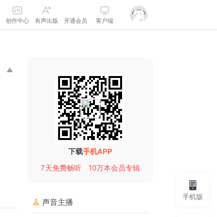
创作中心
有声出版
开通会员
客户端
下载
手机APP
7天免费畅听
10万本会员专辑
手机版
声音主播