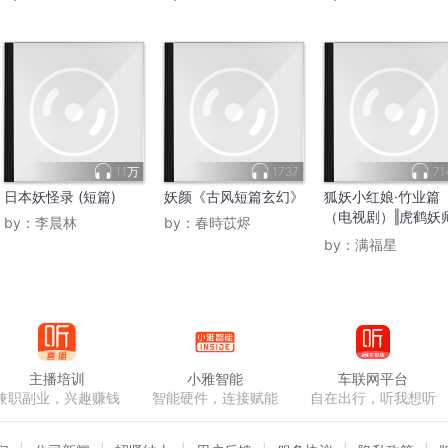
1.1万
1737
71
日本妖怪录 (短篇)
妖颜《古风短篇玄幻》
狐妖小红娘·竹业篇
（电视剧）‖虎鹤妖
by：
李晨林
by：
春時苡烬
录
by：
满福星
主播培训
小雅智能
车联网平台
兼职副业，兴趣赚钱
智能硬件，连接赋能
自在出行，听我想听