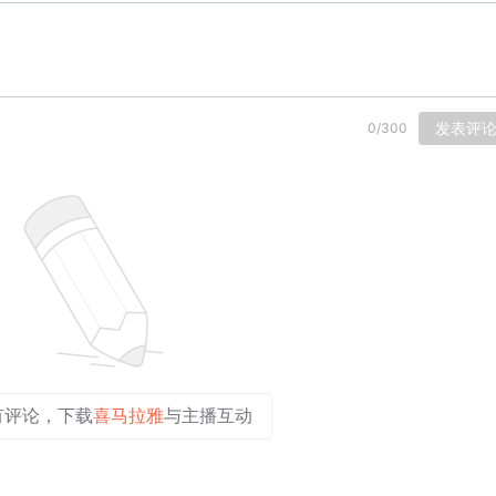
发表评
0
/
300
有评论，下载
喜马拉雅
与主播互动