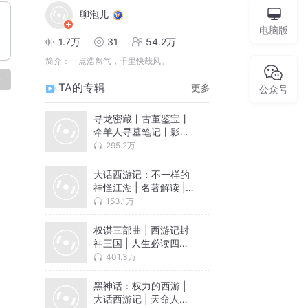
聊泡儿
电脑版
1.7万
31
54.2万
简介：
一点浩然气，千里快哉风。
论
TA的专辑
更多
公众号
寻龙密藏丨古董鉴宝丨
牵羊人寻墓笔记丨影视
同名
295.2万
大话西游记：不一样的
神怪江湖 | 名著解读 |
人情世故 | 职场潜规则 |
153.1万
暗黑西游记 | 孙悟空
权谋三部曲 | 西游记封
神三国 | 人生必读四大
名著新解
401.3万
黑神话：权力的西游 |
大话西游记 | 天命人传