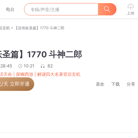
电台
上传
>
背后玄机
【后传妖圣篇】1770 斗神二郎
圣篇】1770 斗神二郎
:28:45
10:21
82
话天命 | 探幽西游 | 解谜四大名著背后玄机
元/天 立即开通
喜欢
下载
分享