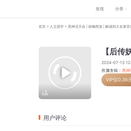
发现
分类
>
>
首页
人文国学
黑神话天命 | 探幽西游 | 解谜四大名著
【后传妖
2024-07-13 12
所属专辑：
黑神
VIP仅
0.36
用户评论