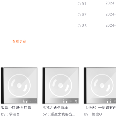
2024-
91
2024-
87
2024-
83
查看更多
3987
14.8万
14
狐妖小红娘·月红篇
洪荒之妖圣白泽
《地妖》—短篇有
by：
零清音
by：
重生之我要当有钱人
by：
熔岩G