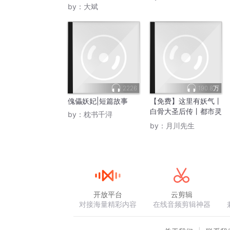
by：
大斌
2226
190.8万
傀儡妖妃|短篇故事
【免费】这里有妖气丨
白骨大圣后传丨都市灵
by：
枕书千浔
异捉鬼
by：
月川先生
开放平台
云剪辑
对接海量精彩内容
在线音频剪辑神器