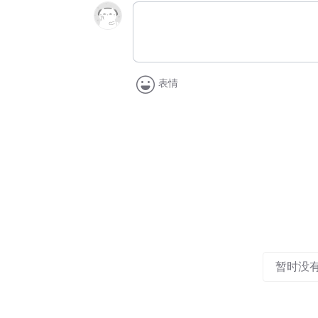
表情
暂时没