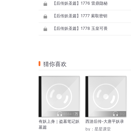
【后传妖圣篇】1776 雷鼎隐秘
【后传妖圣篇】1777 索取密钥
【后传妖圣篇】1778 玉皇可畏
猜你喜欢
6584.5万
312
有妖上身｜盗墓笔记妖
西游后传-大唐平妖录
墓篇
by：
星星课堂