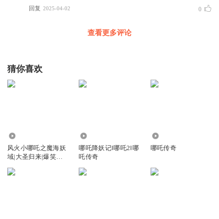
回复
2025-04-02
0
查看更多评论
猜你喜欢
85.78万
1.94万
136.04万
风火小哪吒之魔海妖
哪吒降妖记‖哪吒2‖哪
哪吒传奇
域|大圣归来|爆笑哪
吒传奇
吒