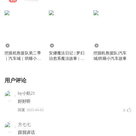
0
3.63万
1453.45万
挖掘机救援队第二季
安娜魔法日记 | 梦幻
挖掘机救援队|汽车
｜汽车城｜哄睡小汽
治愈系魔法故事 | 睡
城|哄睡小汽车故事
车故事
前故事
用户评论
by小航21
好好听
回复
2025-04-02
0
方七七
跟我讲话