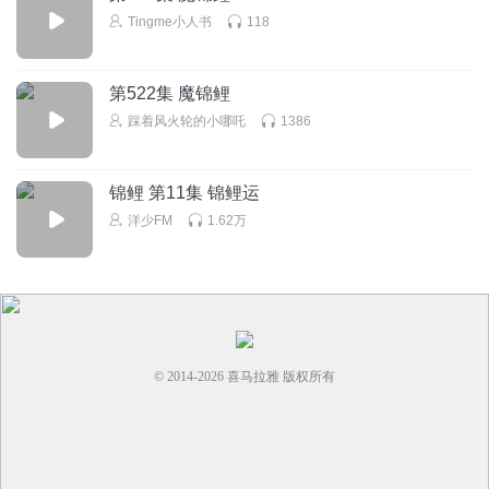
Tingme小人书
118
第522集 魔锦鲤
踩着风火轮的小哪吒
1386
锦鲤 第11集 锦鲤运
洋少FM
1.62万
© 2014-
2026
喜马拉雅 版权所有