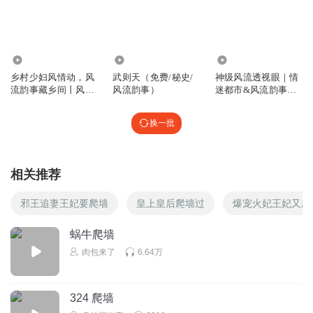
139.34万
4.93万
339.42万
乡村少妇风情动，风
武则天（免费/秘史/
神级风流透视眼｜情
流韵事藏乡间丨风流
风流韵事）
迷都市&风流韵事｜
丨免费收听
猎艳都市
换一批
相关推荐
邪王追妻王妃要爬墙
皇上皇后爬墙过
爆宠火妃王妃又爬
蜗牛爬墙
肉包来了
6.64万
324 爬墙