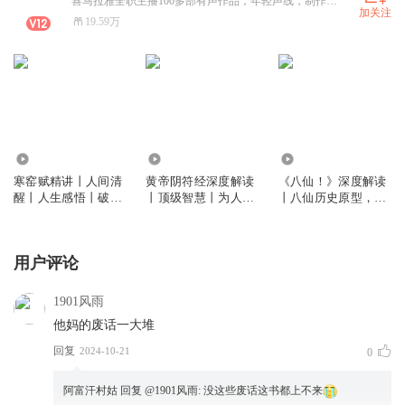
喜马拉雅全职主播100多部有声作品，年轻声线，制作团队，运 营团队成熟，合作戳
加关注
19.59万
2.74万
21.04万
19.04万
寒窑赋精讲丨人间清
黄帝阴符经深度解读
《八仙！》深度解读
醒丨人生感悟丨破局
丨顶级智慧丨为人处
丨八仙历史原型，电
思维
世 谋略格局
影背后的真实八仙丨
八仙过海丨暑期档电
影丨豆瓣高分
用户评论
1901风雨
他妈的废话一大堆
回复
2024-10-21
0
阿富汗村姑
回复 @
1901风雨
:
没这些废话这书都上不来