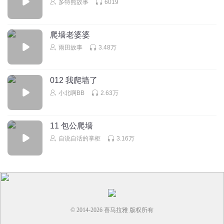
多特熊故事
6019
爬墙老婆婆
雨田故事
3.48万
012 我爬墙了
小北啊BB
2.63万
11 包公爬墙
自说自话的掌柜
3.16万
© 2014-
2026
喜马拉雅 版权所有