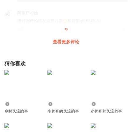
阿富汗村姑
求订阅评论转发点赞月票
粉群加q616247630
回复
2024-11-19
0
查看更多评论
猜你喜欢
33.98万
4.00万
6813
乡村风流韵事
小帅哥的风流韵事
小帅哥的风流韵事