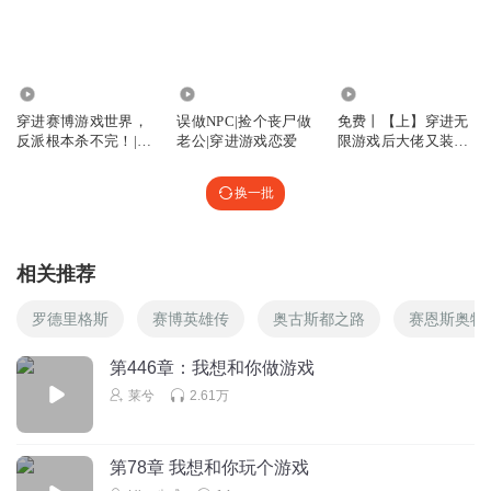
回复
2024-07-15
149
尼尼333
回复 @
唐疏呀
:
知根知底，的好兄弟！知道地址，名字，
长像的好兄弟！哈哈
8.20万
7434
61.17万
穿进赛博游戏世界，
误做NPC|捡个丧尸做
免费丨【上】穿进无
反派根本杀不完！|无
老公|穿进游戏恋爱
限游戏后大佬又装萌
JOCPASS
限流虐渣女强
新丨悬疑副本
这书不管是世界观设定还是情节展开、人物塑造等真的都很
换一批
好，非常吸引人，我就想吐槽一下为什么取这么个书名……
这种书名一般看到10次最少有9次要划走……要不是奔着赛博
朋克试听了一下，这本书就要错过了……
相关推荐
回复
2024-07-15
132
罗德里格斯
赛博英雄传
奥古斯都之路
赛恩斯奥特
冷吃兔兔兔吃冷
回复 @
JOCPASS
:
晋江小说这种取名方式很正常
哦，很多都是这种，这种名字小说出名后名字容易让人记住
第446章：我想和你做游戏
莱兮
2.61万
冷吃兔兔兔吃冷
奥格斯来了！我的于寒雪宝贝！辛辛姐的小青梅！
第78章 我想和你玩个游戏
回复
2024-07-15