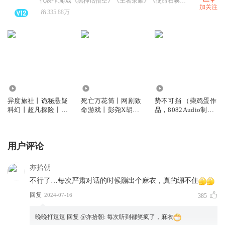
代表作:游戏《黑神话悟空》《王者荣耀》《使命召唤手游》；有声剧《诡秘之主》《撒野》；动画《是王者啊》《小魔头暴露啦》；综艺《乘风破浪的姐姐》《披荆斩棘的哥哥》等~
加关注
335.88万
626.58万
1.64亿
6060.20万
异度旅社丨诡秘悬疑
死亡万花筒丨网剧致
势不可挡 （柴鸡蛋作
科幻丨超凡探险丨远
命游戏丨彭尧X胡良
品，8082Audio制
瞳原著8082Audio制
伟领衔丨西子绪原著
作，多人小说剧）
作丨多人有声剧
丨灵异/悬疑/无限流
多人有声剧丨死万
用户评论
亦拾朝
不行了…每次严肃对话的时候蹦出个麻衣，真的绷不住
回复
2024-07-16
385
晚晚打逗逗
回复 @
亦拾朝
:
每次听到都笑疯了，麻衣