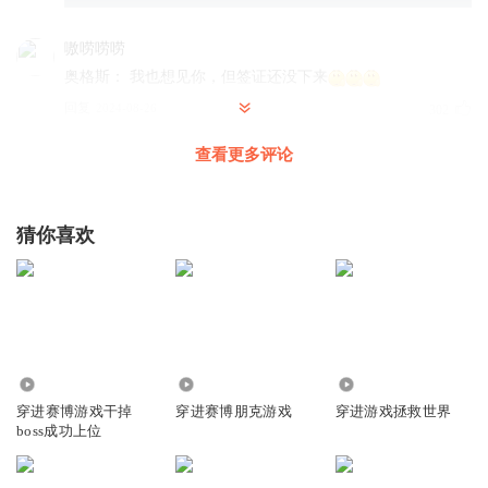
嗷唠唠唠
奥格斯： 我也想见你，但签证还没下来
回复
2024-08-26
302
查看更多评论
Elizabeth2333
回复 @
嗷唠唠唠
:
哈哈哈哈哈、没文化办不到签证
路过的黑熊
猜你喜欢
起杀心了，777号应该是个质变礼包，不应该这么快送过来
吧。
回复
2024-07-15
155
1387045ywxj
回复 @
路过的黑熊
:
剥夺者233号就应该杀，剥夺者
777号
4.49万
16.86万
1.53万
穿进赛博游戏干掉
穿进赛博朋克游戏
穿进游戏拯救世界
boss成功上位
唐疏呀
以后大家就是一起进过局子的好兄弟了