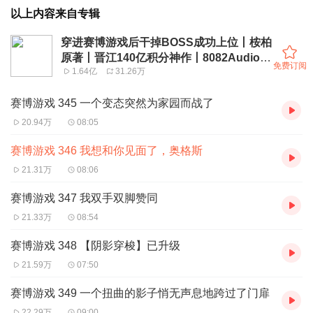
以上内容来自专辑
穿进赛博游戏后干掉BOSS成功上位丨桉柏
原著丨晋江140亿积分神作丨8082Audio制
免费订阅
1.64亿
31.26万
作多人有声剧
赛博游戏 345 一个变态突然为家园而战了
20.94万
08:05
赛博游戏 346 我想和你见面了，奥格斯
21.31万
08:06
赛博游戏 347 我双手双脚赞同
21.33万
08:54
赛博游戏 348 【阴影穿梭】已升级
21.59万
07:50
赛博游戏 349 一个扭曲的影子悄无声息地跨过了门扉
22.29万
09:00