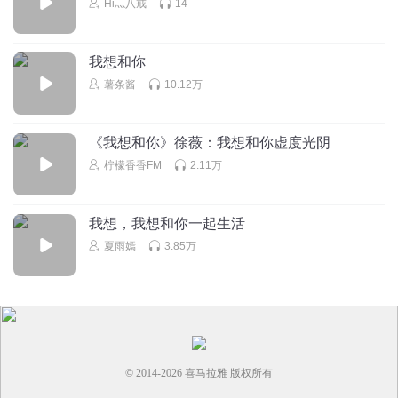
52
Hi灬八戒
14
逝水长东_p5
我想和你
麻衣酱也太有意思了，魁辛心理真强大
薯条酱
10.12万
回复
2024-07-15
38
姜汁柠萌
《我想和你》徐薇：我想和你虚度光阴
哈哈哈哈每次要严肃一下的时候后面就加个麻衣，笑崩了哈
柠檬香香FM
2.11万
哈哈哈哈
回复
2024-07-21
34
我想，我想和你一起生活
夏雨嫣
3.85万
深诗紫歌
辛姐的处境越来越危险了
回复
2024-07-15
33
西欧柚柚
叮咚！您的外挂大礼包即将送到，请注意查收哦
© 2014-
2026
喜马拉雅 版权所有
回复
2024-07-21
28