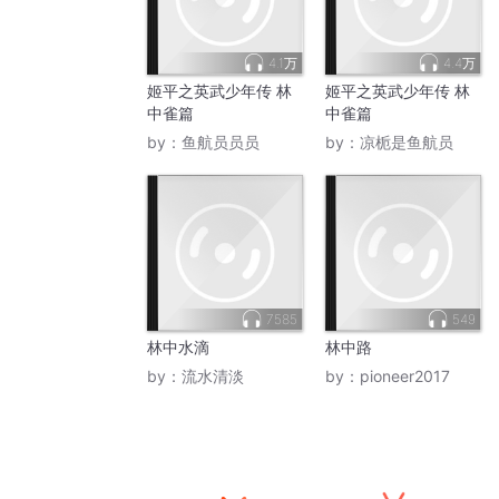
4.1万
4.4万
姬平之英武少年传 林
姬平之英武少年传 林
中雀篇
中雀篇
by：
鱼航员员员
by：
凉栀是鱼航员
7585
549
林中水滴
林中路
by：
流水清淡
by：
pioneer2017