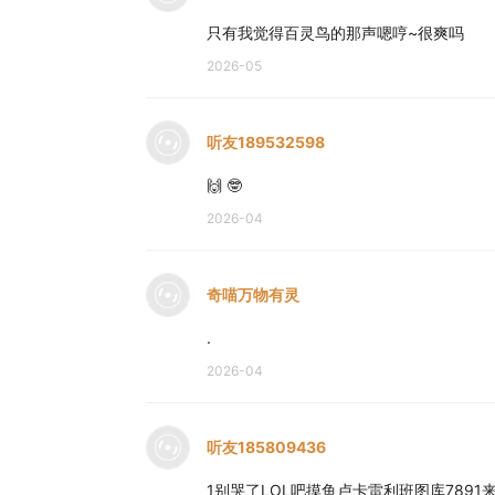
只有我觉得百灵鸟的那声嗯哼~很爽吗
2026-05
听友189532598
🙌 🤓
2026-04
奇喵万物有灵
.
2026-04
听友185809436
1别哭了LOL吧摸鱼卢卡雷利班图库7891