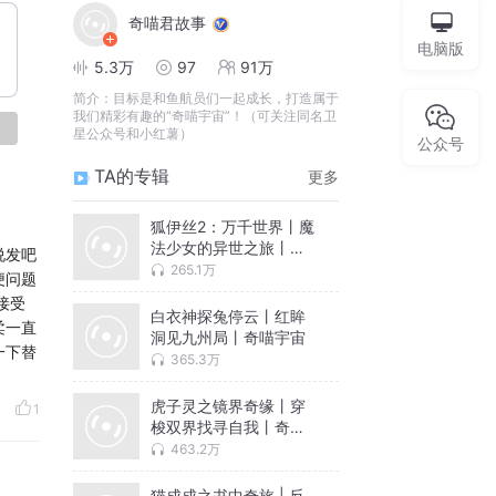
奇喵君故事
电脑版
5.3万
97
91万
简介：
目标是和鱼航员们一起成长，打造属于
我们精彩有趣的“奇喵宇宙”！（可关注同名卫
论
星公众号和小红薯）
公众号
TA的专辑
更多
狐伊丝2：万千世界丨魔
法少女的异世之旅丨奇
说发吧
喵宇宙
265.1万
便问题
接受
白衣神探兔停云丨红眸
柔一直
洞见九州局丨奇喵宇宙
一下替
365.3万
虎子灵之镜界奇缘丨穿
1
梭双界找寻自我丨奇喵
宇宙
463.2万
猫成成之书中奇旅 | 反