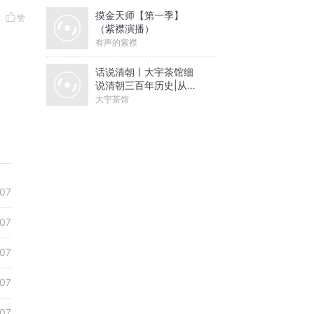
摸金天师【第一季】
赞
（紫襟演播）
有声的紫襟
话说清朝丨大宇茶馆细
说清朝三百年历史|从努
尔哈赤到末代皇帝溥仪|
大宇茶馆
康熙雍正乾隆
07
07
07
07
07