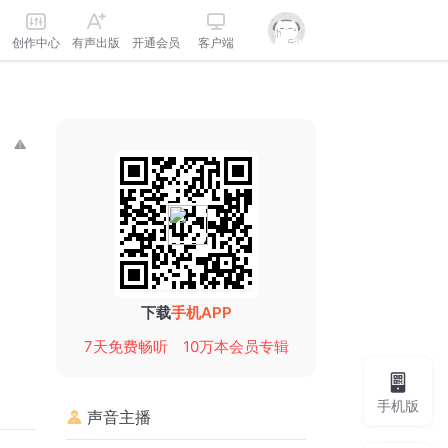
创作中心
有声出版
开通会员
客户端
下载
手机APP
7天免费畅听
10万本会员专辑
手机版
声音主播