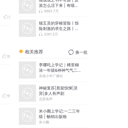
派怎么活下来 | 奇喵宇
宙
6693.7万
5
猫五灵的穿梭冒险丨惊
险刺激的求生之路丨奇
喵宇宙
5261.3万
相关推荐
换一批
赞
李哪吒上学记｜稀里糊
涂一年级&神神气气二年
级
东海小学广播站
神秘复苏|悬疑惊悚|灵
异|多人有声剧
赞
北冥有声
米小圈上学记:一二三年
级 | 畅销出版物
米小圈