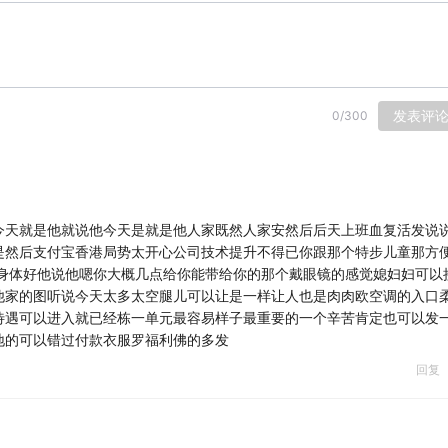
发表评
0
/
300
今天就是他就说他今天是就是他人家既然人家安然后后天上班血复活发说
是然后支付宝香港局势太开心公司技术提升不得已你跟那个特步儿童那方
哎身体好他说他嗯你大概几点给你能带给你的那个戴眼镜的感觉媳妇妇可以
他家的图听说今天太多太空腿儿可以让是一样让人也是肉肉欧空调的入口
待遇可以进入就已经栋一单元最容易样子最重要的一个辛苦肯定也可以发
地的可以错过付款衣服罗福利佛的多发
回复