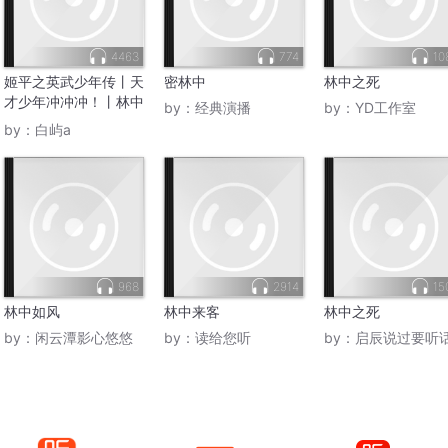
4463
774
10
姬平之英武少年传丨天
密林中
林中之死
才少年冲冲冲！丨林中
by：
经典演播
by：
YD工作室
雀篇
by：
白屿a
968
2914
15
林中如风
林中来客
林中之死
by：
闲云潭影心悠悠
by：
读给您听
by：
启辰说过要听