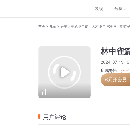
发现
分类
>
>
首页
儿童
姬平之英武少年传丨天才少年冲冲冲丨奇喵宇
林中雀篇
2024-07-19 19
所属专辑：
姬平
6元开会员
用户评论