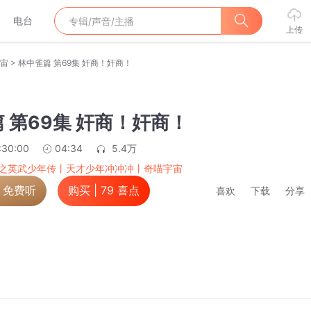
电台
上传
>
宙
林中雀篇 第69集 奸商！奸商！
 第69集 奸商！奸商！
:30:00
04:34
5.4万
之英武少年传丨天才少年冲冲冲丨奇喵宇宙
，免费听
购买 |
79
喜点
喜欢
下载
分享