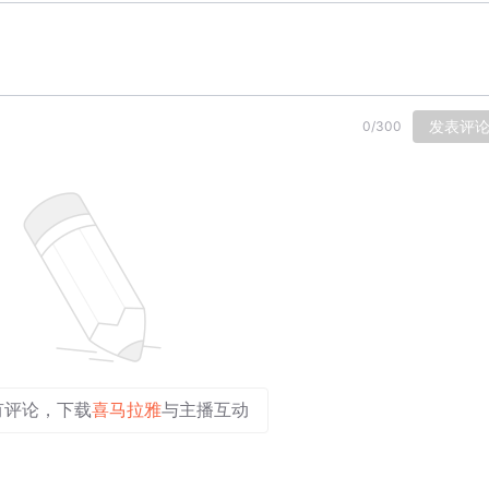
发表评
0
/
300
有评论，下载
喜马拉雅
与主播互动