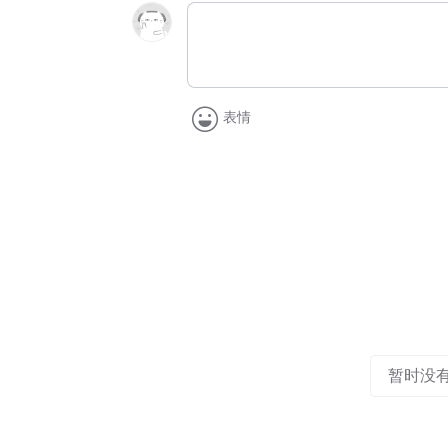
表情
暂时没