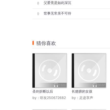
父爱竟是如此深沉
8
世事无常亲不可待
9
猜你喜欢
1323
3037
圣剑折断以后
长翅膀的女孩
by：
听友250672682
by：
足迹享声