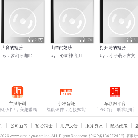
2.1万
176
3.
声音的翅膀
山羊的翅膀
打开诗的翅膀
by：
梦幻冰咖啡
by：
心旷神怡_1l
by：
小子萌读古文
主播培训
小雅智能
车联网平台
兼职副业，兴趣赚钱
智能硬件，连接赋能
自在出行，听我想听
们
公司新闻
招贤纳士
用户反馈
服务协议
隐私政策
2026
www.ximalaya.com lnc. ALL Rights Reserved
沪ICP备13027243号
客服热线