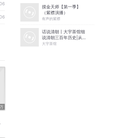
06
摸金天师【第一季】
（紫襟演播）
06
有声的紫襟
话说清朝丨大宇茶馆细
说清朝三百年历史|从努
尔哈赤到末代皇帝溥仪|
大宇茶馆
康熙雍正乾隆
8万