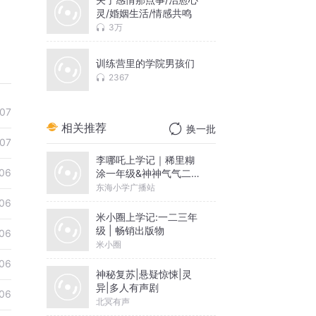
灵/婚姻生活/情感共鸣
3万
训练营里的学院男孩们
2367
07
相关推荐
换一批
07
李哪吒上学记｜稀里糊
06
涂一年级&神神气气二年
级
东海小学广播站
06
米小圈上学记:一二三年
级 | 畅销出版物
06
米小圈
06
神秘复苏|悬疑惊悚|灵
异|多人有声剧
06
北冥有声