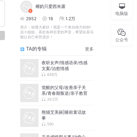
椰奶只爱西米露
电脑版
2952
16
1.2万
简介：
哈喽大家好！我是一个来自南方的80
后小姐姐，喜欢各种百变的声音，希望在喜马
论
能让自己有所进步！
公众号
TA的专辑
更多
夜听女声/情感语录/伤感
文案/治愈情感
648万
觉醒的父母/改善亲子关
系/青春期叛逆/亲子教育
29.2万
熊猫艾美丽|睡前童话故
事
590
关于感情那点事/治愈心