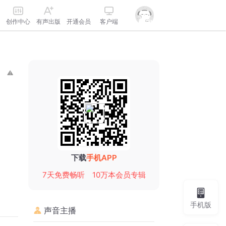
创作中心
有声出版
开通会员
客户端
下载
手机APP
7天免费畅听
10万本会员专辑
手机版
声音主播