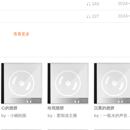
2024-
242
2024-
227
查看更多
1324
596
12
心的翅膀
给我翅膀
沉重的翅膀
by：
小碗削面
by：
爱阅读主播
by：
一瓶水的声音世界