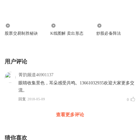
1912
6.49万
107
股票交易制胜秘诀
K线图解 卖出形态
炒股必备阵法
用户评论
菁韵频道46901137
眼睛收集景色，耳朵感受共鸣。13661032935欢迎大家更多交
流。
回复
2018-05-09
0
查看更多评论
猜你喜欢