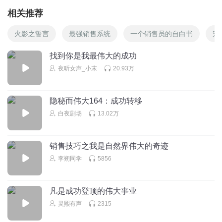
相关推荐
火影之誓言
最强销售系统
一个销售员的自白书
宠
找到你是我最伟大的成功
夜听女声_小末
20.93万
隐秘而伟大164：成功转移
白夜剧场
13.02万
销售技巧之我是自然界伟大的奇迹
李朔同学
5856
凡是成功登顶的伟大事业
灵熙有声
2315