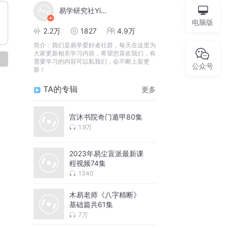
易学研究社YiXue12213
电脑版
2.2万
1827
4.9万
简介：
我们是易学爱好者社群，每天在这里为
大家更新相关学习内容，希望您喜欢我们，有
论
需要学习的内容可以私我们，会不断上架更
公众号
新！
TA的专辑
更多
宫沐书院奇门遁甲80集
1.9万
2023年易尘盲派最新课
程视频74集
1340
木易老师《八字精断》
基础篇共61集
7万