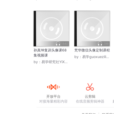
1840
298
孙真坤复训头像课68
梵华微信头像定制课程
集视频课
by：
易学guoxueziliao88
by：
易学研究社YiXue12213
开放平台
云剪辑
对接海量精彩内容
在线音频剪辑神器