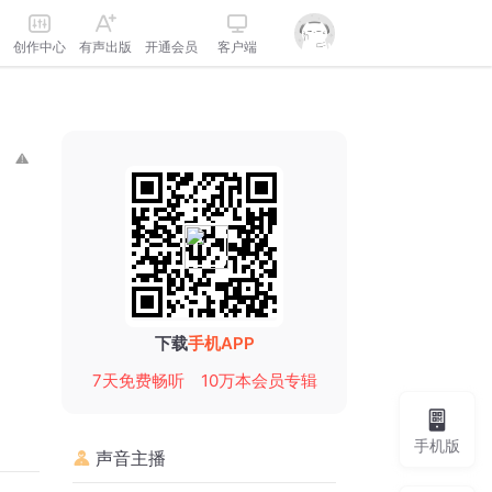
创作中心
有声出版
开通会员
客户端
下载
手机APP
7天免费畅听
10万本会员专辑
手机版
声音主播