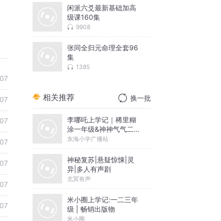
闲派六爻最新基础加高
级课160集
9908
张同全归元命理全套96
集
1385
07
相关推荐
换一批
07
李哪吒上学记｜稀里糊
07
涂一年级&神神气气二年
级
东海小学广播站
07
神秘复苏|悬疑惊悚|灵
07
异|多人有声剧
北冥有声
07
米小圈上学记:一二三年
07
级 | 畅销出版物
米小圈