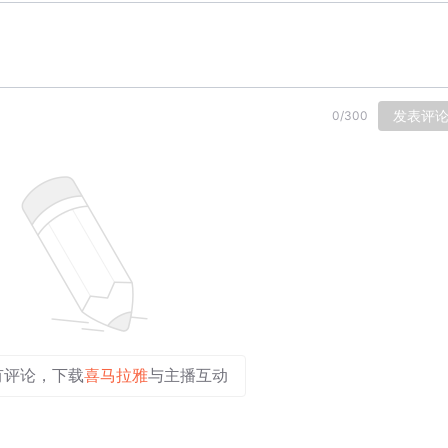
发表评
0
/
300
有评论，下载
喜马拉雅
与主播互动