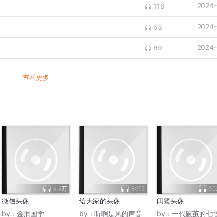
2024-
116
2024-
53
2024-
69
查看更多
4.4万
8072
50
微信头像
给大家的头像
闺蜜头像
by：
金润国学
by：
听啊是风的声音
by：
一代破茧的七