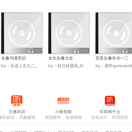
792
1994
2
头像与潜意识
女生头像大全
至意头像丰氺一二
by：
乐道人生九二老师
by：
铃兰碎愿风_叶
by：
易学guoxueziliao8
主播培训
小雅智能
车联网平台
兼职副业，兴趣赚钱
智能硬件，连接赋能
自在出行，听我想听