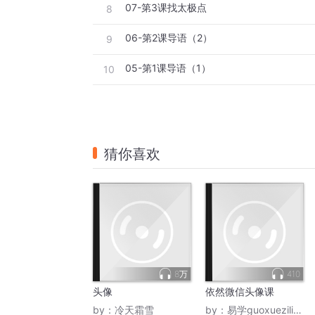
07-第3课找太极点
8
06-第2课导语（2）
9
05-第1课导语（1）
10
猜你喜欢
8万
410
头像
依然微信头像课
by：
冷天霜雪
by：
易学guoxueziliao88