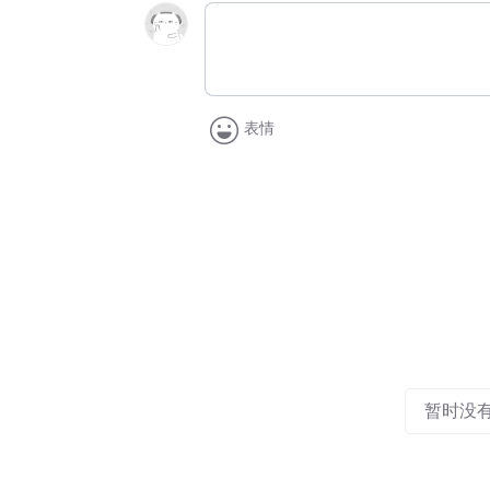
表情
暂时没