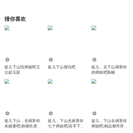
猜你喜欢
183
1.49万
387
徒儿下山找师姐吧王
徒儿下山报仇吧
徒儿，去下山祸害你
尘赵玉茹
的师姐吧陈楠
48.56万
2131.68万
12.51万
徒儿下山，去祸害你
徒儿，下山去祸害你
徒儿，下山去祸害你
未婚妻吧|扮猪吃虎|
七个师姐吧|高手下
师姐吧|精品都市异能
打脸|爆爽|爆笑|无敌|
山|一人之下
小说