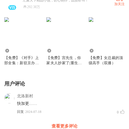
汇聚天下精品小说，匠心制作，品质听书！
加关注
292.38万
21.24万
7.95万
106.83万
【免费】《对手》上
【免费】宫先生，你
【免费】女总裁的顶
部全集：新驻京办主
家夫人抄家了|重生千
级高手（双播）
任
金：帝少的燃情宠妻
用户评论
北洛新村
快加更……
回复
2024-07-18
0
查看更多评论