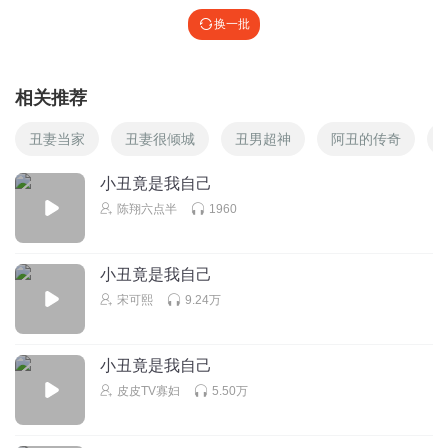
至尊
换一批
相关推荐
丑妻当家
丑妻很倾城
丑男超神
阿丑的传奇
小丑竟是我自己
陈翔六点半
1960
小丑竟是我自己
宋可熙
9.24万
小丑竟是我自己
皮皮TV寡妇
5.50万