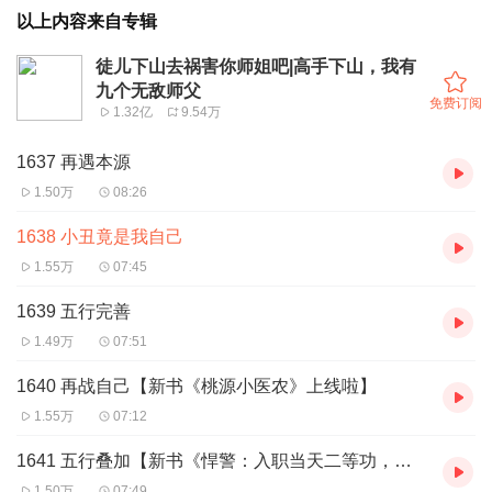
以上内容来自专辑
徒儿下山去祸害你师姐吧|高手下山，我有
九个无敌师父
免费订阅
1.32亿
9.54万
1637 再遇本源
1.50万
08:26
1638 小丑竟是我自己
1.55万
07:45
1639 五行完善
1.49万
07:51
1640 再战自己【新书《桃源小医农》上线啦】
1.55万
07:12
1641 五行叠加【新书《悍警：入职当天二等功，你管这叫实习生》上线啦】
1.50万
07:49