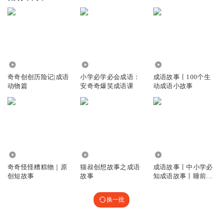
435
148.83万
79.90万
奇奇创创历险记|成语
小学必学必会成语：
成语故事丨100个生
动物篇
安奇奇爆笑成语课
动成语小故事
3632
4321
1923
奇奇怪怪糟糕物｜原
猫叔创想故事之成语
成语故事丨中小学必
创短故事
故事
知成语故事丨睡前故
事
换一批