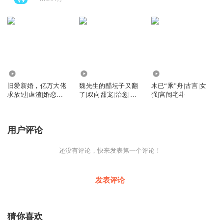
1842
394
829
旧爱新婚，亿万大佬
魏先生的醋坛子又翻
木已“乘”舟|古言|女
求放过|虐渣|婚恋情
了|双向甜宠|治愈|精
强|宫闱宅斗
缘
配多播
用户评论
还没有评论，快来发表第一个评论！
发表评论
猜你喜欢