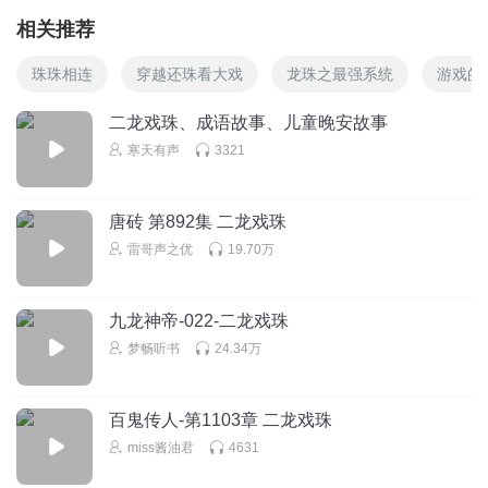
相关推荐
珠珠相连
穿越还珠看大戏
龙珠之最强系统
游戏的
二龙戏珠、成语故事、儿童晚安故事
寒天有声
3321
唐砖 第892集 二龙戏珠
雷哥声之优
19.70万
九龙神帝-022-二龙戏珠
梦畅听书
24.34万
百鬼传人-第1103章 二龙戏珠
miss酱油君
4631