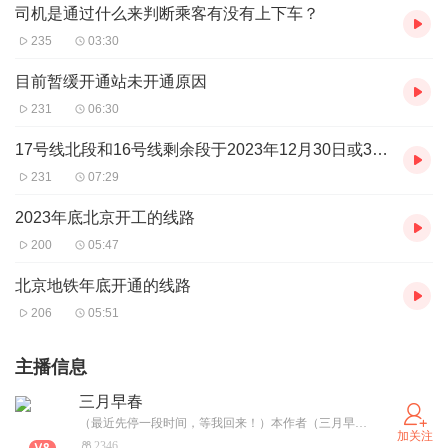
司机是通过什么来判断乘客有没有上下车？
235
03:30
目前暂缓开通站未开通原因
231
06:30
17号线北段和16号线剩余段于2023年12月30日或31日开通
231
07:29
2023年底北京开工的线路
200
05:47
北京地铁年底开通的线路
206
05:51
主播信息
三月早春
（最近先停一段时间，等我回来！）本作者（三月早春）从不搬运，所有作品全部原创。定期随机互粉，每周至少发四条作品，记得随时查看哦！ 本人冲1500粉，达到有福利哦~
加关注
2346