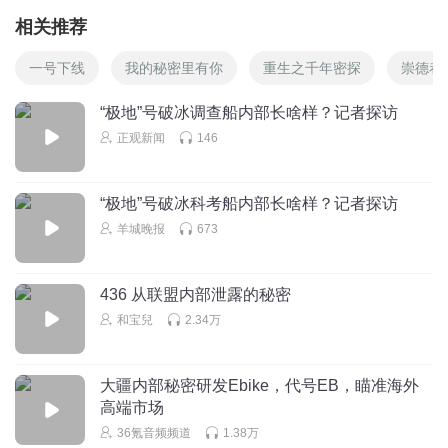
相关推荐
一号下线
我的秘密里有你
重生之千年密探
崇德巷
“极地”号破冰调查船内部长啥样？记者探访
正观新闻
146
“极地”号破冰科考船内部长啥样？记者探访
羊城晚报
673
436 从联盟内部泄露的秘密
和宝兒
2.34万
大疆内部秘密研发Ebike，代号EB，瞄准海外
高端市场
36氪音频频道
1.38万