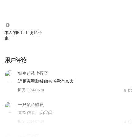
1.52万
本人的Bilibili剪辑合
集
用户评论
锁定超载指挥官
近距离看脑袋确实感觉有点大
回复
2024-07-20
6
一只鼠鱼航员
喜欢作者。🤗🤗🤗
回复
2024-07-20
4
法兰西帝国