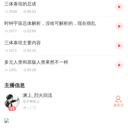
三体泰坦的总述
2509
06:03
时钟宇宙总体解析，没啥可解析的，现在很乱
2077
03:04
三体泰坦主要内容
1671
04:33
多元人类和原版人类果然不一样
1451
03:28
主播信息
渊上_烈火回流
乐子神在上
加关注
1.27万