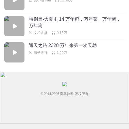
梁小渔Yilia
11.59万
qing越
😅😅😅😅😅😅😅😅😅😅😅😅😅😅😅😅😅😅😅😅😅😅😅😅
😅😅😅😅😅😅😅😅😅😅😅😅
特别篇-大夏史 14 万年稻，万年菜，万年猪，
回复
2024-09-23
2
万年狗
文柏讲堂
9.13万
通天之路 2328 万年来第一次天劫
疯子天行
1.90万
© 2014-
2026
喜马拉雅 版权所有