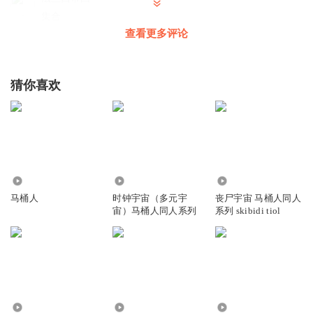
集合
查看更多评论
回复
2024-07-23
3
一只鼠鱼航员
猜你喜欢
🫥 🚽
回复
2024-12-08
3
我的世界烦人地村民
有点……
1.84万
150.16万
48.68万
马桶人
时钟宇宙（多元宇
丧尸宇宙 马桶人同人
回复
2024-07-20
2
宙）马桶人同人系列
系列 skibidi tiol
30926944
回复 @
鲤鱼Aoe
:
鲤鱼，是你吗？
锁定超载指挥官
天文阵营，集合！
1.46万
3442
6.78万