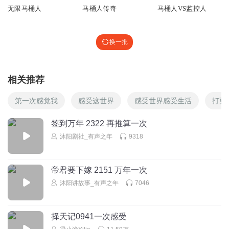
无限马桶人
马桶人传奇
马桶人VS监控人
回复
2024-07-20
1
太空主宰者
回复 @
锁定超载指挥官
:
我也喜欢天文阵营。
换一批
阻神
相关推荐
无人机宇宙恶搞是《亲嘴宇宙》
第一次感觉我
感受这世界
感受世界感受生活
打更
回复
2024-08-01
2
签到万年 2322 再推算一次
一个爱后室的监控人
沐阳剧社_有声之年
9318
剧情太炸裂了。
回复
2024-07-19
2
帝君要下嫁 2151 万年一次
一个爱后室的监控人
沐阳讲故事_有声之年
7046
无了
回复
2024-07-19
2
择天记0941一次感受