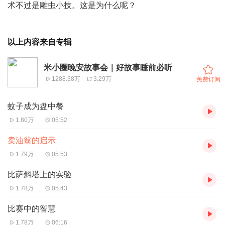
术不过是雕虫小技。这是为什么呢？
以上内容来自专辑
米小圈晚安故事会｜好故事睡前必听
1288.38万
3.29万
免费订阅
蚊子成为盘中餐
1.80万
05:52
卖油翁的启示
1.79万
05:53
比萨斜塔上的实验
1.78万
05:43
比赛中的智慧
1.78万
06:16