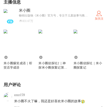
主播信息
米小圈
畅销出版物《米小圈》官方号，专注于儿童故事与教育内容。米小圈通过生动幽默的故事情节，帮助孩子们在轻松阅读中学习重要的生活道理和价值观，深受家长和孩子的喜爱。
加关注
831.67万
3354.69万
4212.91万
1.46亿
米小圈爆笑成语｜听
米小圈侦探社2｜神
米小圈侦探社｜米小
笑话学成语
探米小圈探案记第2
圈探案记
季
用户评论
zzzz159
米小圈不火了嘛，我还是好喜欢米小圈的故事