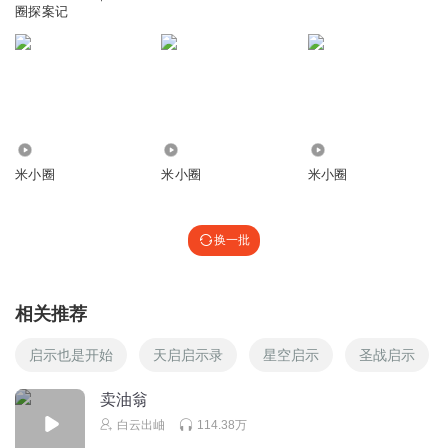
哦泡来来来那你把v飞蛾娃娃是哒估计飞机估计该G8尴尬就嘎
圈探案记
嘎嘎飞机规矩话估计该方法还发复发尴尬发国服衣服放个
回复
2025-06-02
4
渔惜__
2.00万
4.70万
3.61万
米小圈
米小圈
米小圈
l#沙
回复
2024-10-08
2
换一批
Feihd
回复 @
渔惜__
:
发发发发发发发发
相关推荐
9a5jj8w7llmtj5pgcaoo
启示也是开始
天启启示录
星空启示
圣战启示
家里虽然几号来家里给来啦胡来火狐狸古塔舅舅家去了
回复
2026-01-01
3
卖油翁
白云出岫
114.38万
豆丁和哥哥