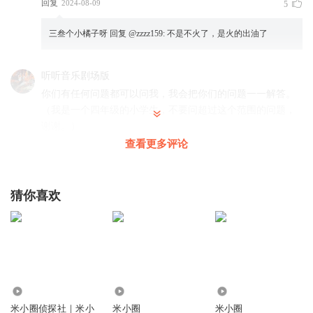
回复
2024-08-09
5
三叁个小橘子呀
回复 @
zzzz159
:
不是不火了，是火的出油了
听听音乐剧场版
你们有任何问题都可以问我，我会把你们的问题一一解答。
（我是一个四年级的小学生，不要问超过这个范围的问题，
谢谢。）
查看更多评论
回复
2024-07-26
2
三叁个小橘子呀
回复 @
听听音乐剧场版
:
二的六次方是多少？（我
也四年级，我会）
猜你喜欢
681824779
土方工程杜甫发几个法人和G8就好v体育好GV地图好吧v发一
把别发图哈哈v烦他雨几把嘎嘎嘎换个娃娃都擦擦擦复合弓刚
刚好姑姑姑父第七期啊是咋心虚巴拿马看剖热三叉戟看哦i热
1.46亿
1.13万
6005
的痕迹IT额统计看哦几哈放大为撒短发VB不拿卡卡突发一块
米小圈侦探社｜米小
米小圈
米小圈