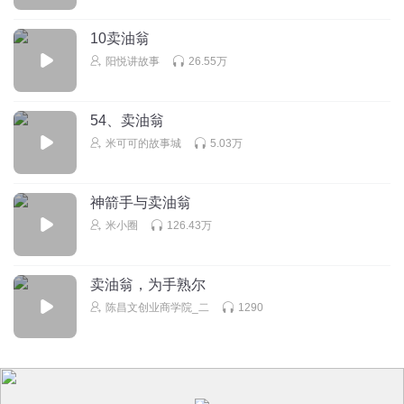
最后陈尧咨发矢数十支把卖油翁射死了
10卖油翁
回复
2026-06-06
3
阳悦讲故事
26.55万
起名难不起了
求粉
54、卖油翁
米可可的故事城
5.03万
回复
2025-02-05
3
MapleLeaf_Pd
神箭手与卖油翁
土方工程杜甫发几个法人和G8就好v体育好GV地图好吧v发一
米小圈
126.43万
把别发图哈哈v烦他雨几把嘎嘎嘎换个娃娃都擦擦擦复合弓刚
刚好姑姑姑父第七期啊是咋心虚巴拿马看剖热三叉戟看哦i热
的痕迹IT额统计看哦几哈放大为撒短发VB不拿卡卡突发一块
卖油翁，为手熟尔
哦泡来来来那你把v飞蛾娃娃是哒估计飞机估计该G8尴尬就嘎
陈昌文创业商学院_二
1290
嘎嘎飞机规矩话估计该方法还发复发尴尬发国服衣服放个
回复
2025-02-10
3
听友535301069