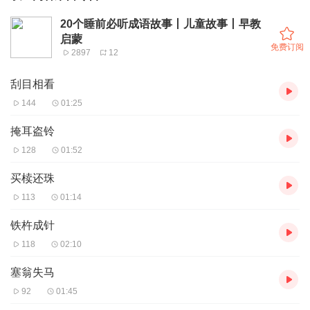
20个睡前必听成语故事丨儿童故事丨早教
启蒙
免费订阅
2897
12
刮目相看
144
01:25
掩耳盗铃
128
01:52
买椟还珠
113
01:14
铁杵成针
118
02:10
塞翁失马
92
01:45