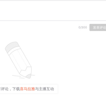
发表评
0
/
300
有评论，下载
喜马拉雅
与主播互动