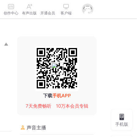
创作中心
有声出版
开通会员
客户端
下载
手机APP
7天免费畅听
10万本会员专辑
手机版
声音主播