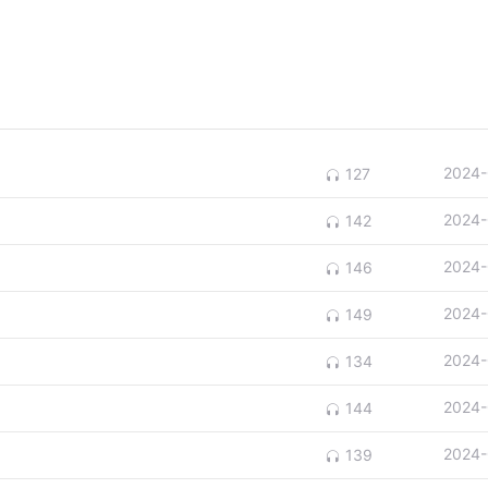
2024-
127
2024-
142
）
2024-
146
2024-
149
2024-
134
2024-
144
2024-
139