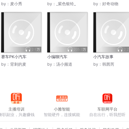
by：
麦小秀
by：
_紫色银铃_
by：
好奇动物
2.5万
205.3万
2.
赛车PK小汽车
小编聊汽车
小汽车故事
by：
背刺的麦
by：
汤小频道
by：
韩茜芮
主播培训
小雅智能
车联网平台
兼职副业，兴趣赚钱
智能硬件，连接赋能
自在出行，听我想听