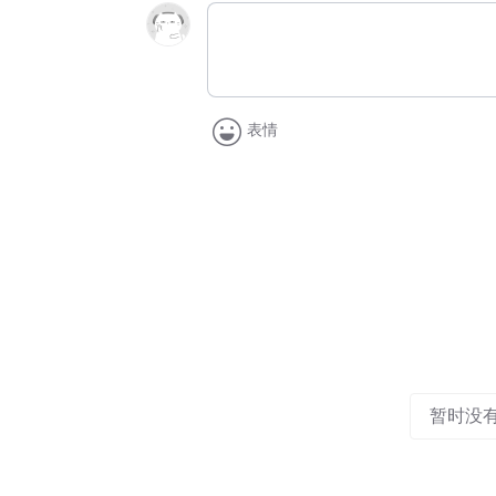
表情
暂时没