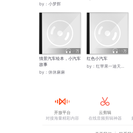
by：
小梦辉
21万
1.5万
情景汽车绘本，小汽车
红色小汽车
故事
by：
红苹果一迪天歌幼儿园
by：
休休麻麻
开放平台
云剪辑
对接海量精彩内容
在线音频剪辑神器