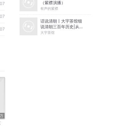
（紫襟演播）
07
有声的紫襟
07
话说清朝丨大宇茶馆细
说清朝三百年历史|从努
07
尔哈赤到末代皇帝溥仪|
大宇茶馆
康熙雍正乾隆
1万
车