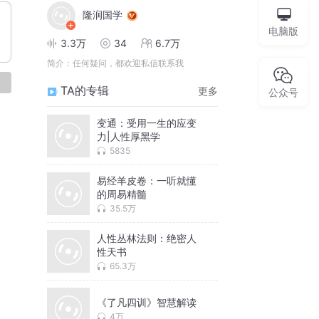
隆润国学
电脑版
3.3万
34
6.7万
简介：
任何疑问，都欢迎私信联系我
论
TA的专辑
更多
公众号
变通：受用一生的应变
力|人性厚黑学
5835
易经羊皮卷：一听就懂
的周易精髓
35.5万
人性丛林法则：绝密人
性天书
65.3万
《了凡四训》智慧解读
4万