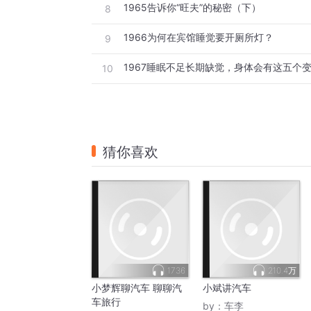
1965告诉你“旺夫”的秘密（下）
8
1966为何在宾馆睡觉要开厕所灯？
9
1967睡眠不足长期缺觉，身体会有这五个
10
猜你喜欢
1736
210.4万
小梦辉聊汽车 聊聊汽
小斌讲汽车
车旅行
by：
车李