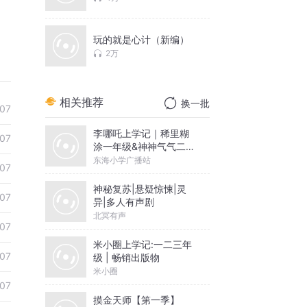
玩的就是心计（新编）
2万
相关推荐
换一批
07
李哪吒上学记｜稀里糊
07
涂一年级&神神气气二年
级
东海小学广播站
07
神秘复苏|悬疑惊悚|灵
07
异|多人有声剧
北冥有声
07
米小圈上学记:一二三年
07
级 | 畅销出版物
米小圈
07
摸金天师【第一季】