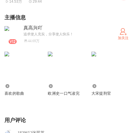
14.53万
29:44
主播信息
真高兴吖
追求使人充实，分享使人快乐！
加关注
44.69万
3463
546.50万
102.19万
喜欢的歌曲
欧洲史一口气读完
大宋提刑官
用户评论
1829652张翠英