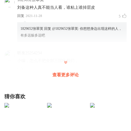
刘备这种人真不能当人看，谁粘上谁掉层皮
回复
2021-11-28
5
1829652张翠英
回复 @
1829652张翠英
:
你想想身边出现这样的人，
有多远躲多远吧
听友25254234
小编，怎么不把全部三国给我们，
回复
2018-04-19
5
查看更多评论
呆里呆气的书生
张松博闻强记，这是一绝，但是沉不住气，也不算大才
猜你喜欢
回复
2023-12-22
4
听友391769873
😄😄😄😄😄😄😄😄😄😄😄😄😄😄
回复
2023-01-04
4