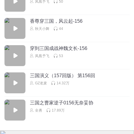
凤凰予飞
50
听友314592364
刘备当断不断反受其乱
回复
2021-08-31
3
香尊穿三国，风云起-156
秋天小舞
44
真高兴吖
回复 @
听友314592364
:
胆识与迫力……
穿到三国成战神魏文长-156
吱吱队队长
凤凰予飞
53
喜欢这部评书，谢谢先生给我们带来了这么好听的三国演义
回复
2019-07-16
2
三国演义（157回版） 第156回
奇妙万千
回复 @
吱吱队队长
:
袁阔成袁老先生
GZ老麦
14.32万
三国之曹家逆子0156无奈妥协
全勇
17.89万