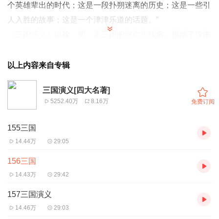
个英雄辈出的时代；这是一段扑朔迷离的历史；这是一些引
人入胜的故事；这是一个津津乐道的话题。”
《三国演义》以魏、蜀、吴三国的兴亡为线索，描绘了汉末
至晋统一的一百年间历史，描述了统治集团内部和魏、蜀、
吴三国之间的政治斗争、军事斗争，对当时动乱的社会状况
以上内容来自专辑
有所反映，塑造了诸葛亮、曹操、周瑜、关羽、张飞等众多
三国演义[四大名著]
的人物。表现出鲜明的拥刘反曹的正统思想和儒家的仁政思
5252.40万
8.16万
免费订阅
想。同时也遣责了雄豪混战及暴君的苛政，寄托了人民渴求
明君仁政、社会安定的愿望。说书家以独特的视角，对历史
155三国
事件和历史人物进行演义和评说。评书三国演义，在艺术结
14.44万
29:05
构、人物命运和重要事件的表述和处理。因为说书人文化水
156三国
平的不同，艺术功力的不同，表现上也有所不同。因而呈现
14.43万
29:42
书坛三国百花齐放的局面。该部作品，吸收南北评书评话的
157三国演义
众家优长，形成独家特色，得到广泛的好评，使这部三国演
14.46万
29:03
义成为当代评书继承“讲史”的传统的扛鼎之作。