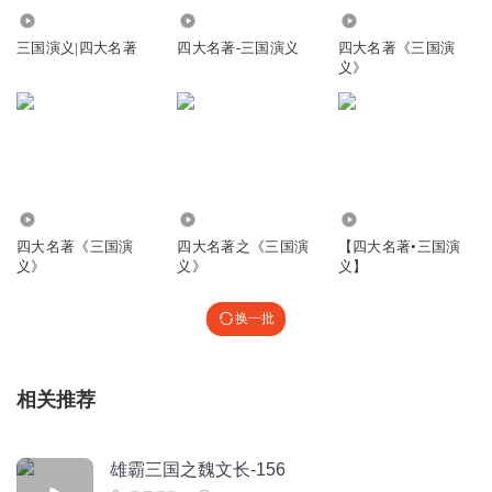
3.15万
1351
1104
Hi_赵子龙
三国演义|四大名著
四大名著-三国演义
四大名著《三国演
义》
喜欢子龙，喜欢诸葛亮，喜欢曹操
回复
2018-09-21
4
听友480073768
多少人的命因刘备的无能而断送黄泉！
1190
1.33万
5202
回复
2023-08-22
3
四大名著《三国演
四大名著之《三国演
【四大名著•三国演
义》
义》
义】
国标最强吃瓜群众
换一批
回复
2022-08-14
3
1393716mezw
相关推荐
回复
2019-02-16
3
雄霸三国之魏文长-156