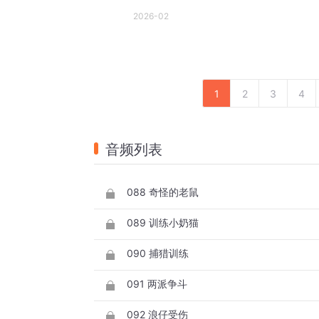
2026-02
1
2
3
4
音频列表
088 奇怪的老鼠
089 训练小奶猫
090 捕猎训练
091 两派争斗
092 浪仔受伤