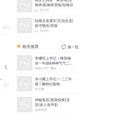
物养成|御兽冒险|咕噜谷
26.3万
咕噜谷直通车|互动交流|
新书预告|答疑
2
14.6万
相关推荐
换一批
李哪吒上学记｜稀里糊
涂一年级&神神气气二年
⠀⠀⣇
级
东海小学广播站
⣀
米小圈上学记:一二三年
级 | 畅销出版物
1
米小圈
神秘复苏|悬疑惊悚|灵
异|多人有声剧
北冥有声