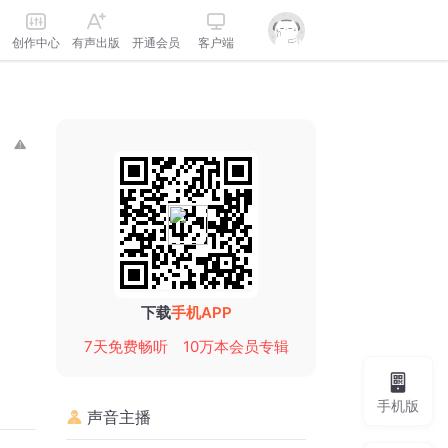
创作中心
有声出版
开通会员
客户端
下载
手机APP
7天免费畅听
10万本会员专辑
手机版
声音主播