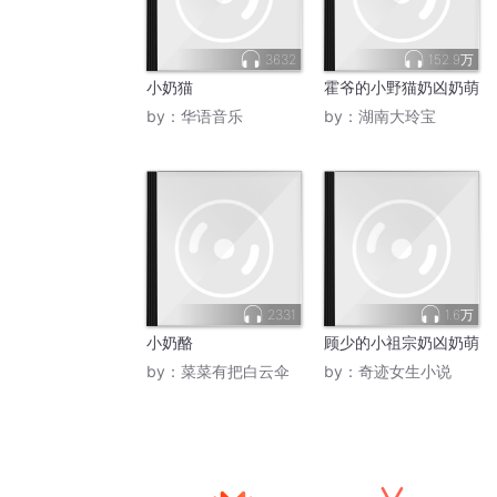
3632
152.9万
小奶猫
霍爷的小野猫奶凶奶萌
by：
华语音乐
by：
湖南大玲宝
2331
1.6万
小奶酪
顾少的小祖宗奶凶奶萌
by：
菜菜有把白云伞
by：
奇迹女生小说