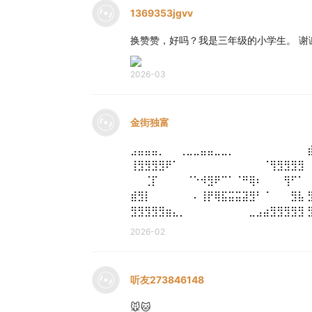
1369353jgvv
换赞赞，好吗？我是三年级的小学生。 谢谢
2026-03
金街独富
⣠⣤⣤⣤⡀⠀⠀⢀⣀⣀⣤⣤⣀⣀⡀⠀⠀⠀⠀⠀⠀⠀⠀⠀ ⠀
⢸⣻⣻⣻⣻⠟⠁⠀⠀⠀⠀⠀⠀⠀⠀⠀⠀⠀⠀⠈⢻⣻⣻⣻⣻ 
⠀⠀⢈⡏⠀⠀⠀⠀⠈⠑⠺⣻⠟⠉⠁⠈⠛⢿⠆⠀⠀⠀⢻⠋⠁ 
⣾⣻⡇⠀⠀⠀⠀⠀⠀⠄⢸⡟⢿⣯⣭⣭⣽⣻⠃⠈⠀⠀⠀⣻⣧ 
⣻⣻⣻⣻⣻⣶⣄⡀⠀⠀⠀⠀⠀⠀⠀⠀⠀⣀⣠⣴⣻⣻⣻⣻⣻
2026-02
听友273846148
🐭🐱