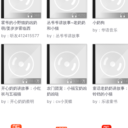
368
4210
霍爷的小野猫奶凶奶
丛爷爷讲故事~老奶奶
小奶狗
萌/姜岁岁霍临西
和小猫
by：
华语音乐
by：
听友412415577
by：
丛爷爷讲故事
116.8万
938.7万
1.
开心奶奶讲故事：小红
农门团宠：小福宝奶凶
童话老奶奶讲故事
袄与五福猫
奶凶哒
铃铛的小猫
by：
开心奶奶蔡明
by：
cv小芙蝶
by：
乐读童书