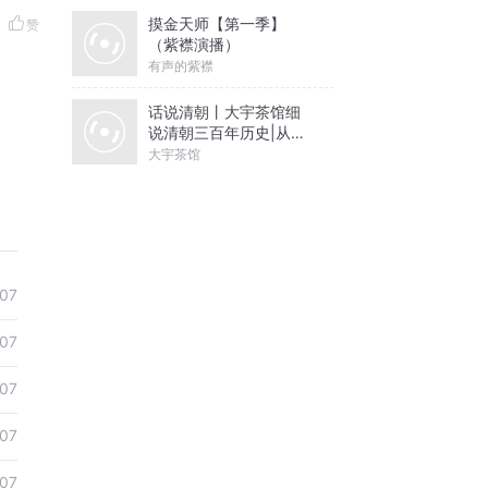
摸金天师【第一季】
赞
（紫襟演播）
有声的紫襟
话说清朝丨大宇茶馆细
说清朝三百年历史|从努
尔哈赤到末代皇帝溥仪|
大宇茶馆
康熙雍正乾隆
07
07
07
07
07