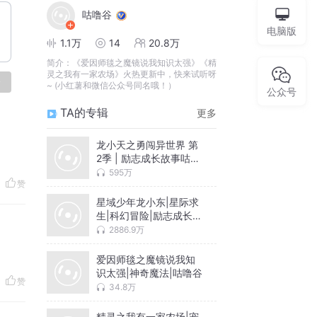
咕噜谷
电脑版
1.1万
14
20.8万
简介：
《爱因师毯之魔镜说我知识太强》《精
灵之我有一家农场》火热更新中，快来试听呀
论
~ (小红薯和微信公众号同名哦！）
公众号
TA的专辑
更多
龙小天之勇闯异世界 第
2季 | 励志成长故事咕噜
谷
595万
赞
星域少年龙小东|星际求
生|科幻冒险|励志成长咕
噜谷
2886.9万
爱因师毯之魔镜说我知
识太强|神奇魔法|咕噜谷
赞
34.8万
精灵之我有一家农场|宠