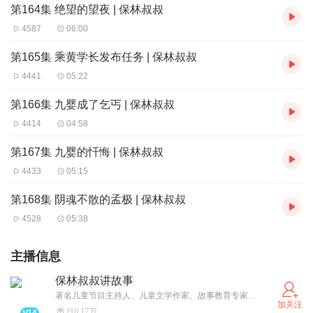
第164集 绝望的望夜 | 保林叔叔
4587
06:00
第165集 乘黄学长发布任务 | 保林叔叔
4441
05:22
第166集 九婴成了乞丐 | 保林叔叔
4414
04:58
第167集 九婴的忏悔 | 保林叔叔
4433
05:15
第168集 阴魂不散的孟极 | 保林叔叔
4528
05:38
主播信息
保林叔叔讲故事
著名儿童节目主持人、儿童文学作家、故事教育专家、家庭环保理念大使、语言表达专家…#获得2019年度新浪影响力红人奖；# 获得2018年度“儿童行业领军人物”；# 获得2018年度新浪育儿“影响力红人”称号…获聘:“曹灿杯全国朗诵大赛”专家评委及专业导师；#“少年中国说—中小学生口语表达能力计划”项目指导专家；# “首都高校中文朗诵演讲大赛”专业评委 ；#第五届中学生“金话筒”小主持人大赛专家评委等等等等…出版：《流浪地球》电影改编绘本；《蛟龙少年科考队》系列科幻小说等等^_^公号：保林叔叔讲故事#联系VX：bao linss
加关注
210.17万