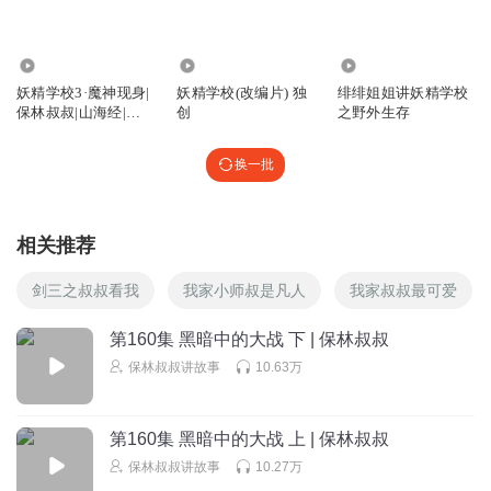
1
回复
2024-09-17
0
6345.21万
1413
1766
段君_0m
妖精学校3·魔神现身|
妖精学校(改编片) 独
绯绯姐姐讲妖精学校
保林叔叔|山海经|校
创
之野外生存
1
园冒险
回复
2024-09-17
0
换一批
段君_0m
嗯
相关推荐
回复
2024-09-17
0
剑三之叔叔看我
我家小师叔是凡人
我家叔叔最可爱
虎虎_o1h
第160集 黑暗中的大战 下 | 保林叔叔
|
11
保林叔叔讲故事
10.63万
l#浮
第160集 黑暗中的大战 上 | 保林叔叔
回复
2024-08-09
0
保林叔叔讲故事
10.27万