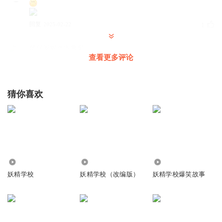
回复
2025-02-22
1
蛋仔派对血衣教师
查看更多评论
回复
2024-07-24
0
猜你喜欢
段君_0m
1
回复
2024-09-17
0
段君_0m
712
1.37万
3601
1
妖精学校
妖精学校（改编版）
妖精学校爆笑故事
回复
2024-09-17
0
段君_0m