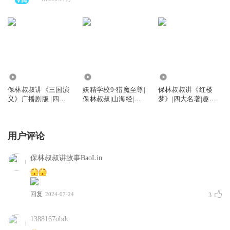
3894.32万
807.40万
3822.35万
保林叔叔讲《三国演
妖精学校9·猎魔至尊|
保林叔叔讲《红楼
义》广播剧版 |四大
保林叔叔|山海经|校
梦》|四大名著|趣味
名著|保林叔叔
园冒险
解读
用户评论
保林叔叔讲故事BaoLin
回复
2024-07-24
3
1388167obdc