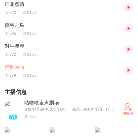
画龙点睛
323
03:57
惊弓之鸟
295
03:29
对牛弹琴
272
03:07
指鹿为马
379
04:25
主播信息
咕噜噜童声剧场
儿歌/科普/故事/成长/冒险，一站式儿童有声乐园，打造专属于孩子的成长萌星球。
加关注
4993