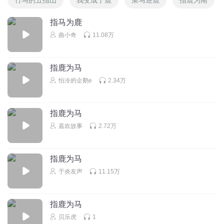
指马为鹿
曲小奇
11.08万
指鹿为马
怕冷的企鹅e
2.34万
指鹿为马
嘉欢故事
2.72万
指鹿为马
于炎友声
11.15万
指鹿为马
贝乐虎
1