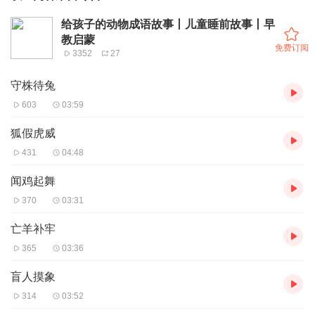
给孩子的动物成语故事丨儿童睡前故事丨早
教启蒙
免费订阅
3352
27
守株待兔
603
03:59
狐假虎威
431
04:48
闻鸡起舞
370
03:31
亡羊补牢
365
03:36
盲人摸象
314
03:52