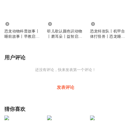
809
239
52.03万
恐龙动物科普故事丨
听儿歌认颜色识动物
恐龙特攻队丨机甲合
睡前故事丨早教启蒙
丨磨耳朵丨益智启蒙
体打怪兽丨恐龙睡前
丨科普百科
丨幼儿早教
故事丨益智启蒙
用户评论
还没有评论，快来发表第一个评论！
发表评论
猜你喜欢