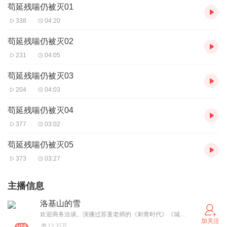
苟延残喘仍被灭01
338
04:20
苟延残喘仍被灭02
231
04:05
苟延残喘仍被灭03
204
04:03
苟延残喘仍被灭04
377
03:02
苟延残喘仍被灭05
373
03:27
主播信息
洛基山的雪
欢迎商务洽谈。演播过苏童老师的《刺青时代》《城北地带》阿来老师的《空山》《格拉长大》，有播放量过亿的《老衲要还俗》《兔子必须死》以及《史上最强赘婿》《明朝败家子》，自己想办法去找哦，总能找到的。没有君子不养艺人，感谢每一位支持洛雪的听友。加入ximi团，可同时解锁超前听和单集付费音频，畅听无阻！！我的，来吧，miaocenbaobao
加关注
13.35万