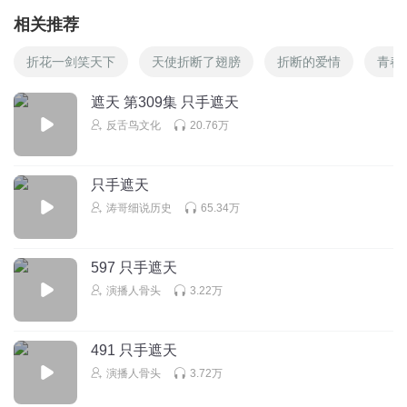
相关推荐
折花一剑笑天下
天使折断了翅膀
折断的爱情
青春
遮天 第309集 只手遮天
反舌鸟文化
20.76万
只手遮天
涛哥细说历史
65.34万
597 只手遮天
演播人骨头
3.22万
491 只手遮天
演播人骨头
3.72万