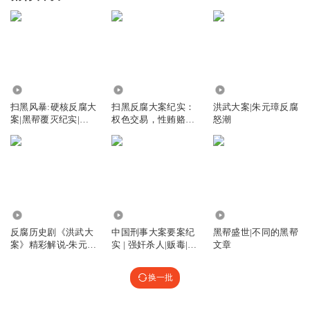
38.39万
93.59万
413.19万
扫黑风暴:硬核反腐大
扫黑反腐大案纪实：
洪武大案|朱元璋反腐
案|黑帮覆灭纪实|现
权色交易，性贿赂大
怒潮
实版狂飙|大案纪实|
案
老匠播讲
11.99万
35.74万
3218
反腐历史剧《洪武大
中国刑事大案要案纪
黑帮盛世|不同的黑帮
案》精彩解说-朱元璋
实 | 强奸杀人|贩毒|黑
文章
的反腐之路
帮大案
换一批