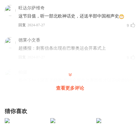
旺达尔萨维奇
【进群方式】
这节目值，听一部北欧神话史，还送半部中国相声史
xijunfo2021
回复
2024-07-27
9
德莱小文香
超播报：刺客信条出现在巴黎奥运会开幕式上
回复
2024-07-27
9
帕腽
那年下午上班百无聊赖 想找个魔兽故事听听才认识超游的
查看更多评论
回复
2024-07-28
5
Bccasc
猜你喜欢
金花说的好 野人梗接的也好😂
回复
2024-07-27
5
风ING_bz