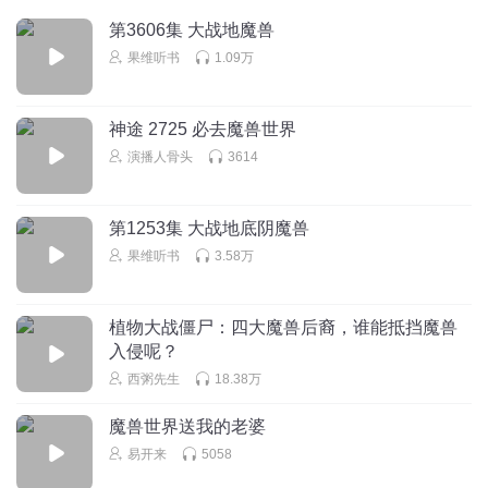
熊怎么能没根呢 那不成杜兰特了吗 以后就不是森林老大了
第3606集 大战地魔兽
变成森林老1.5了
果维听书
1.09万
回复
2024-08-02
4
大唐挖掘机
神途 2725 必去魔兽世界
完善一下金花说的（金花每次说什么都像是现挂）洛基有个
演播人骨头
3614
最重要的身分和神职是火神 漫威的洛基没出来之前 提起洛基
就是火神。造房子的那个故事 是巨人不干活是马在干活 所以
洛基变成母马 勾引那个去快活了几天几夜 巨人就不会干活了
第1253集 大战地底阴魔兽
最后索尔出现给锤死 巴德尔的故事是 他是光明之神所以他妈
果维听书
3.58万
祈求万物不得加害于他 因为诸神黄昏是开启是以巴德尔得死
为前提条件
植物大战僵尸：四大魔兽后裔，谁能抵挡魔兽
回复
2024-07-28
4
入侵呢？
西粥先生
18.38万
我要会发光
想听主播们讲讲刺客信条，B站有个UP“北纬 25”做了一个刺
魔兽世界送我的老婆
客信条编年史。看完之后感觉刺客信条的故事简直太宏大
易开来
5058
了。