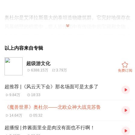
奥杜尔是艾泽拉斯最大的泰坦造物建筑群。它完好地保存在
风暴峭壁的积雪中，世人皆传其中有传说中的宝藏和文物，
同时还留有泰坦巨大的创世引擎。实际上，泰坦守护者建造
奥杜尔只为囚禁上古之神尤格萨隆。随着时间流逝，守护者
以上内容来自专辑
之间出现了意见分歧，尤格萨隆趁机腐化了看守奥杜尔的守
护者们。随着怀旧服再度开启，我们将深入奥杜尔，唤回守
超级游文化
6388.15万
3.79万
免费订阅
护者的神志，并最终直面上古之神尤格萨隆。
超推荐 |《风云天下会》那名场面可是太多了
时间轴：
9.84万
18:33
02:20 奥杜尔与国服羁绊——曾经忘了开，怀旧服依旧忘了
《魔兽世界》奥杜尔——北欧众神大战克苏鲁
开
14.64万
05:32
04:50 中国公会星辰全球首杀零灯尤格萨隆
08:00 九大泰坦守护者与上古之神的史前大战
超播报 | 炸酱面里全是肉没有面也不行啊！