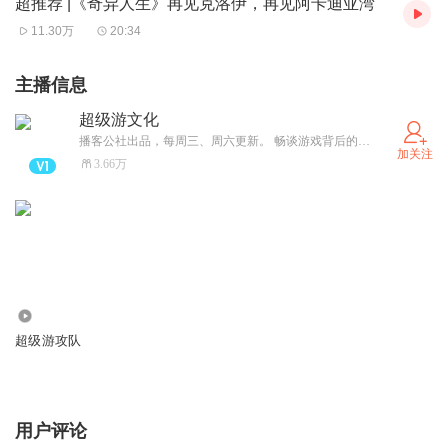
96:00 霍迪尔：被诈弑兄，焉知非福
超推荐 |《奇异人生》再见克洛伊，再见阿卡迪亚湾
11.30万
20:34
108:00 《北欧神话ABC》关于芙蕾雅的一些误会
113:00 尤格萨隆——犹格索托斯：凭借此门无数空间在此
主播信息
汇聚
超级游文化
115:00 炉石传说中的尤格萨隆：导演救我！
播客公社出品，每周三、周六更新。 畅谈游戏背后的文化与生活， 交流与建议请搜索播客公社，私信注明“超游”
118:30 游戏里的古神怎么还能往后续啊？！
加关注
3.66万
【主播】
金花、细菌佛、
野人、
小朱
【后期制作】
3.34万
小朱
超级游攻队
【公众号】
超级游文化
用户评论