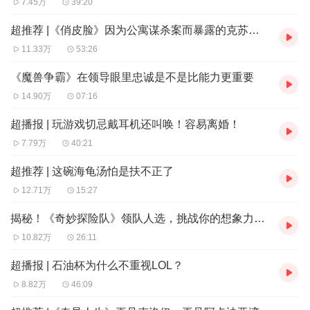
26:40 守护者的分裂与腐化
7.45万
39:20
36:50 隐藏boss‌观察者奥尔加隆：毁灭吧，赶紧的
超推荐 |《俏皮脸》因为公寓谋杀案而暴露的克苏鲁故事
38:30 北欧神话的集大成者，受宗教影响与口口相传的《埃
11.33万
53:26
达》
《魔兽争霸》在领导眼里忠诚是不是比能力更重要
42:40 诸神的黄昏与拉格纳罗斯，如尼文与死亡骑士，蓝
14.90万
07:16
牙、巨人、世界之树
超播报 | 玩游戏切忌戴耳机还叫唤！容易离婚！
45:20 英语中表示星期的单词到底怎么来的？
7.79万
40:21
57:10 提尔：白银之手骑士团的老祖宗
63:10 撒谎成性的阿萨神族如何束缚吞世巨狼芬里尔
超推荐 | 这碗海龟汤怕是扶不正了
69:30 北欧神话中提尔地位的谜团
12.71万
15:27
73:30 托尔——托里姆：宠妻人设不能变
揭秘！《奇妙探险队》领队人选，挑战你的想象力边界
76:10 洛基——洛肯：撒谎成性的阿萨神族如何让巨人打白
10.82万
26:11
工
超播报 | 石油杯为什么不重视LOL？
87:30 芙蕾雅：我掌管爱情与生育，我也是女武神
8.82万
46:09
89:40 弥米尔——米米尔隆：我来组成头部！