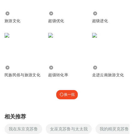
纠正一下，五个老虎那个也是战神金刚，但是“我来组成头
部”是海陆空战队版的台词
999
3742.61万
39.65万
回复
2024-07-28
4
旅游文化
超级优化
超级进化
超级游文化
回复 @
风ING_bz
:
感谢纠正~
Ameng0
火星叫荧惑星，看见了就意味着要发生战争了
9005
718
45.62万
回复
2024-07-27
4
民族民俗与旅游文化
超级转化率
走进云南旅游文化
沐然羽
回复 @
Ameng0
:
忽有狂徒夜磨刀 帝星飘摇荧惑高
换一批
沐然羽
洛基会打板吗 给他三天 能打出响来我买他一万双布鞋
回复
2024-08-03
相关推荐
4
我在东京克苏鲁
女巫克苏鲁与太太我
我的精灵克苏鲁
沐然羽