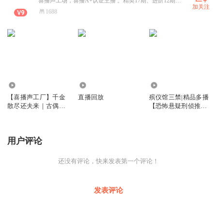
喜播声工场，喜播A+认证主播 。精英17期、进阶12期学员。有画本，对轨，审听，统筹等业务对接可私聊
加关注
1688
4859
1701
31.58万
【喜播声工厂】千金
直播回放
殡仪馆三禁|精品多播
散尽还夫来｜古偶玄
【恐怖悬疑刑侦推理
幻悬疑小甜文｜精品
灵异】
多播｜会员免费
用户评论
还没有评论，快来发表第一个评论！
发表评论