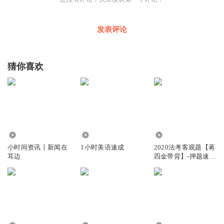
发表评论
猜你喜欢
4.22万
1.94万
16.36万
小时间资讯丨新闻在
1小时美语速成
2020法考客观题【蒋
耳边
四金带背】-押题速记
3小时