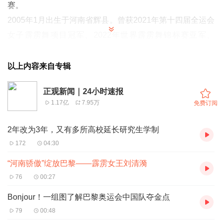
赛。
2005年1月出生于河南省辉县。曾获2021年第十四届全运会
女子霹雳舞项目冠军、2022年世界霹雳舞锦标赛亚军、
2022杭州亚运会冠军。
以上内容来自专辑
正观新闻｜24小时速报
1.17亿
7.95万
免费订阅
2年改为3年，又有多所高校延长研究生学制
172
04:30
“河南骄傲”绽放巴黎——霹雳女王刘清漪
76
00:27
Bonjour！一组图了解巴黎奥运会中国队夺金点
79
00:48