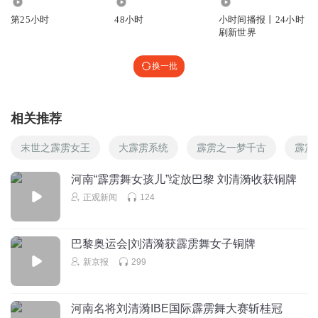
2228
9394
1981.32万
第25小时
48小时
小时间播报丨24小时
刷新世界
换一批
相关推荐
末世之霹雳女王
大霹雳系统
霹雳之一梦千古
霹雳
河南“霹雳舞女孩儿”绽放巴黎 刘清漪收获铜牌
正观新闻
124
巴黎奥运会|刘清漪获霹雳舞女子铜牌
新京报
299
河南名将刘清漪IBE国际霹雳舞大赛斩桂冠