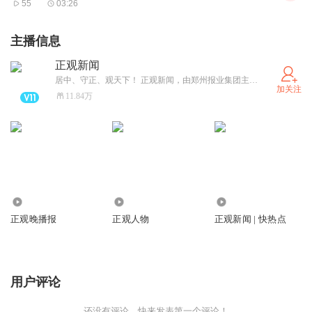
55
03:26
主播信息
正观新闻
居中、守正、观天下！ 正观新闻，由郑州报业集团主办，是郑州市全力打造的“扎根郑州、立足中原、放眼全球”的拥有较强影响力的新型主流媒体，集“新闻+政务+服务”于一体的突出文化和国际视野的新媒体平台。
加关注
11.84万
1779.98万
804.94万
43.28万
正观晚播报
正观人物
正观新闻 | 快热点
用户评论
还没有评论，快来发表第一个评论！