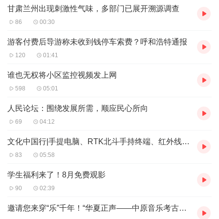
甘肃兰州出现刺激性气味，多部门已展开溯源调查
86
00:30
游客付费后导游称未收到钱停车索费？呼和浩特通报
120
01:41
谁也无权将小区监控视频发上网
598
05:01
人民论坛：围绕发展所需，顺应民心所向
69
04:12
文化中国行|手提电脑、RTK北斗手持终端、红外线测距仪、无人机……郑州第四次文物普查设备再升级
83
05:58
学生福利来了！8月免费观影
90
02:39
邀请您来穿“乐”千年！“华夏正声——中原音乐考古复原展演”即将上新