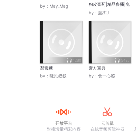
狗皮膏药|精品多播|免
by：
May_Mag
费
by：
魔杰J
1280
3425
梨膏糖
膏方宝典
by：
晓民叔叔
by：
食一心鉴
开放平台
云剪辑
对接海量精彩内容
在线音频剪辑神器