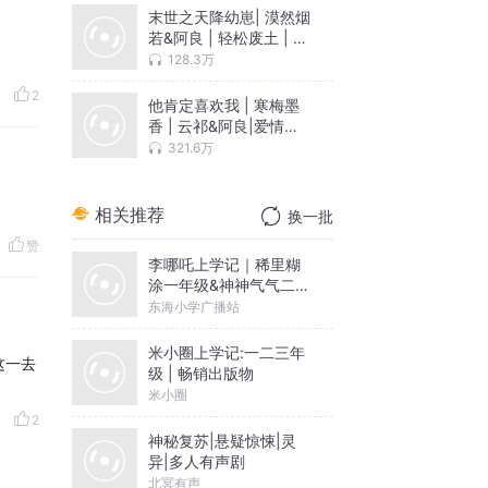
末世之天降幼崽| 漠然烟
若&阿良 | 轻松废土 | 御
兽养崽 | 多人有声剧
128.3万
2
他肯定喜欢我 | 寒梅墨
香 | 云祁&阿良|爱情小
喜剧
321.6万
相关推荐
换一批
赞
李哪吒上学记｜稀里糊
涂一年级&神神气气二年
级
东海小学广播站
米小圈上学记:一二三年
这一去
级 | 畅销出版物
米小圈
2
神秘复苏|悬疑惊悚|灵
异|多人有声剧
北冥有声