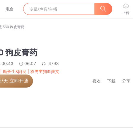
电台
上传
诚 560 狗皮膏药
60 狗皮膏药
:00:43
06:07
4793
 | 顾长生&阿良 | 双男主狗血爽文
元/天 立即开通
喜欢
下载
分享