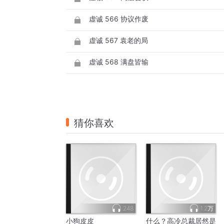
虚诚 566 协议作废
虚诚 567 袁老的局
虚诚 568 满盘皆输
猜你喜欢
248
1.2万
小狗皮皮
什么？高冷总裁居然是