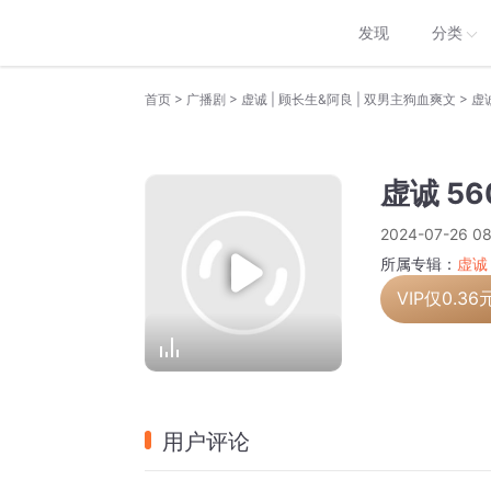
发现
分类
>
>
>
首页
广播剧
虚诚 | 顾长生&阿良 | 双男主狗血爽文
虚
虚诚 5
2024-07-26 08
所属专辑：
虚诚
VIP仅
0.36
用户评论