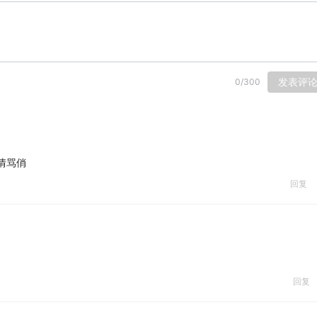
发表评
0
/
300
情骂俏
回复
回复