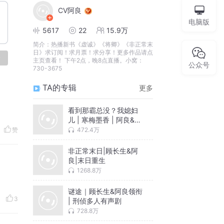
CV阿良
电脑版
5617
22
15.9万
简介：
热播新书《虚诚》《将卿》《非正常末
日》求订阅！求月票！求分享！更多作品请点
论
主页查看！ 下午2点，晚8点直播。小窝：
公众号
730-3675
TA的专辑
更多
看到那霸总没？我媳妇
儿 | 寒梅墨香 | 阿良&裂
神 | 双总裁 | 爆笑甜宠
472.4万
赞
非正常末日|顾长生&阿
良|末日重生
1268.8万
谜途｜顾长生&阿良领衔
3
| 刑侦多人有声剧
728.8万