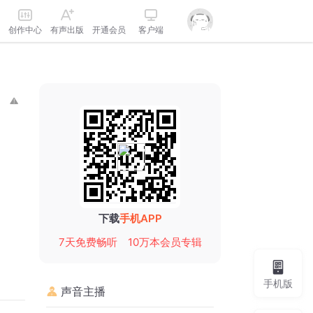
创作中心
有声出版
开通会员
客户端
下载
手机APP
7天免费畅听
10万本会员专辑
手机版
声音主播