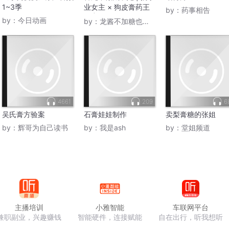
1~3季
业女主 × 狗皮膏药王
by：
药事相告
爷 | 古代言情多人有声
by：
今日动画
by：
龙酱不加糖也很甜
剧
4661
209
6
吴氏膏方验案
石膏娃娃制作
卖梨膏糖的张姐
by：
辉哥为自己读书
by：
我是ash
by：
堂姐频道
主播培训
小雅智能
车联网平台
兼职副业，兴趣赚钱
智能硬件，连接赋能
自在出行，听我想听