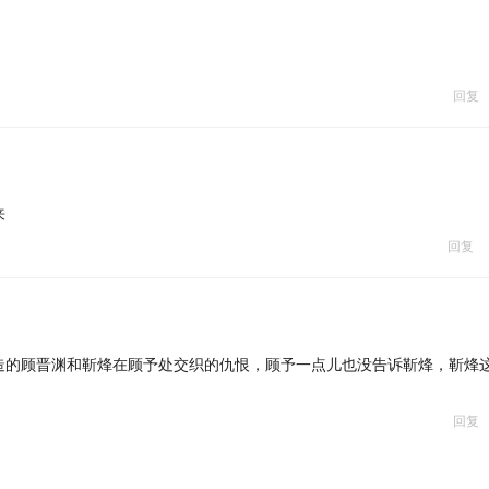
回复
来
回复
造的顾晋渊和靳烽在顾予处交织的仇恨，顾予一点儿也没告诉靳烽，靳烽
回复