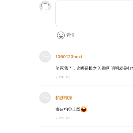
表情
1360123ncxt
笑死我了，这哪是恨之入骨啊 明明就是打
2026-07
帕莎梅拉
癞皮狗🐶上线
2025-01