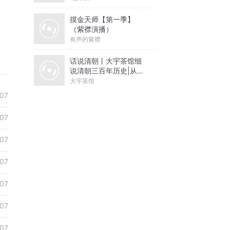
摸金天师【第一季】
（紫襟演播）
有声的紫襟
话说清朝丨大宇茶馆细
说清朝三百年历史|从努
尔哈赤到末代皇帝溥仪|
大宇茶馆
康熙雍正乾隆
07
07
07
07
07
07
07