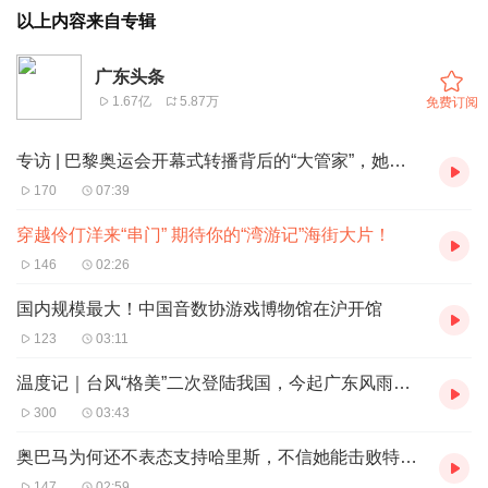
以上内容来自专辑
广东头条
1.67亿
5.87万
免费订阅
专访 | 巴黎奥运会开幕式转播背后的“大管家”，她来自中国
170
07:39
穿越伶仃洋来“串门” 期待你的“湾游记”海街大片！
146
02:26
国内规模最大！中国音数协游戏博物馆在沪开馆
123
03:11
温度记｜台风“格美”二次登陆我国，今起广东风雨趋明显
300
03:43
奥巴马为何还不表态支持哈里斯，不信她能击败特朗普？|热点分析
147
02:59