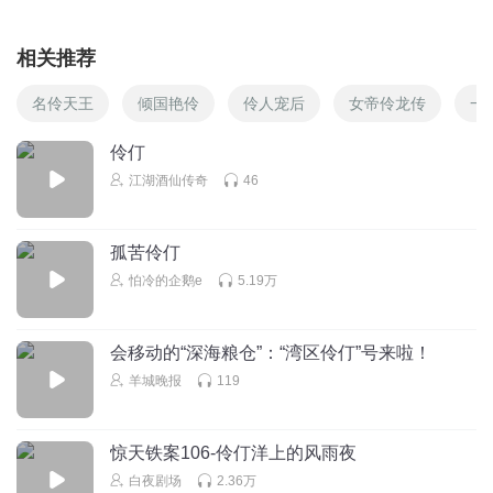
相关推荐
名伶天王
倾国艳伶
伶人宠后
女帝伶龙传
一
伶仃
江湖酒仙传奇
46
孤苦伶仃
怕冷的企鹅e
5.19万
会移动的“深海粮仓”：“湾区伶仃”号来啦！
羊城晚报
119
惊天铁案106-伶仃洋上的风雨夜
白夜剧场
2.36万