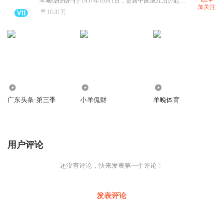
羊城晚报创刊于1957年10月1日，是新中国成立后办起的第一张大型综合性晚报，是广东省委主管主办的省级党报，深耕岭南，辐射全国至海外，曾有百万级发行量。2003年羊城晚报位列全球日报发行量20强。如今，羊城晚报已经发展成为集报纸、网站、客户端为一体的全媒体传播平台，2020年融合传播力指数综合得分在所有省级报纸中排名第三。
加关注
10.81万
484.05万
170.61万
145.50万
广东头条·第三季
小羊侃财
羊晚体育
用户评论
还没有评论，快来发表第一个评论！
发表评论