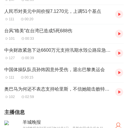
人民币对美元中间价报7.1270元，上调51个基点
111
00:20
台风“格美”在台湾已造成5死688伤
101
00:33
中央财政紧急下达6600万元支持汛期水毁公路应急抢通
127
00:39
中国体操队队员孙炜因意外受伤，退出巴黎奥运会
111
00:15
奥巴马为何还不表态支持哈里斯，不信她能击败特朗普？|热点分析
102
02:59
主播信息
羊城晚报