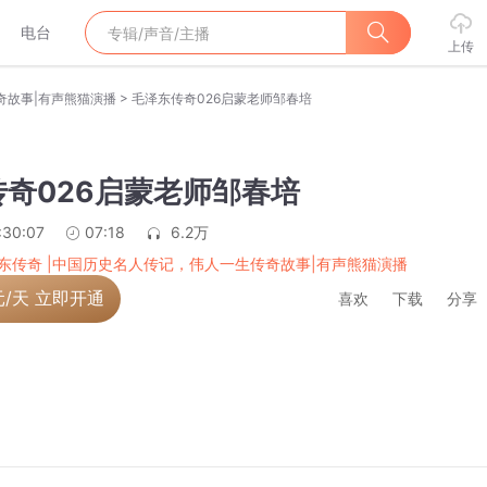
电台
上传
>
奇故事|有声熊猫演播
毛泽东传奇026启蒙老师邹春培
奇026启蒙老师邹春培
:30:07
07:18
6.2万
东传奇 |中国历史名人传记，伟人一生传奇故事|有声熊猫演播
元/天 立即开通
喜欢
下载
分享