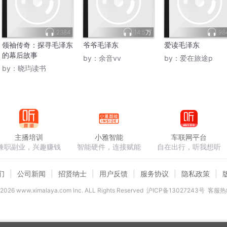
2384
14.5万
98
领袖传奇：探寻毛泽东
爷爷毛泽东
爱读毛泽东
的幕后故事
by：
余音vv
by：
爱在旅途p
by：
晓玙读书
主播培训
小雅智能
车联网平台
兼职副业，兴趣赚钱
智能硬件，连接赋能
自在出行，听我想听
们
公司新闻
招贤纳士
用户反馈
服务协议
隐私政策
2026
www.ximalaya.com lnc. ALL Rights Reserved
沪ICP备13027243号
客服热线