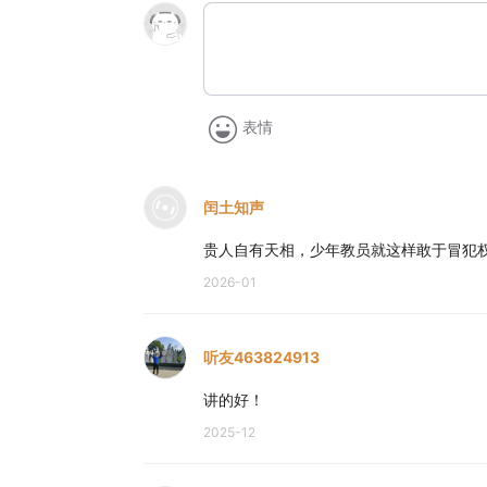
表情
闰土知声
贵人自有天相，少年教员就这样敢于冒犯
2026-01
听友463824913
讲的好！
2025-12