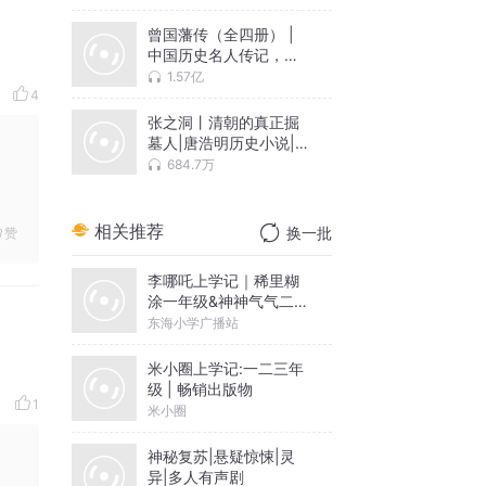
曾国藩传（全四册） |
中国历史名人传记，曾
国藩一生一世全传
1.57亿
4
张之洞丨清朝的真正掘
墓人|唐浩明历史小说|有
声熊猫播讲曾国藩李鸿
684.7万
章左宗棠晚清名臣
相关推荐
换一批
赞
李哪吒上学记｜稀里糊
涂一年级&神神气气二年
级
东海小学广播站
米小圈上学记:一二三年
级 | 畅销出版物
1
米小圈
神秘复苏|悬疑惊悚|灵
异|多人有声剧