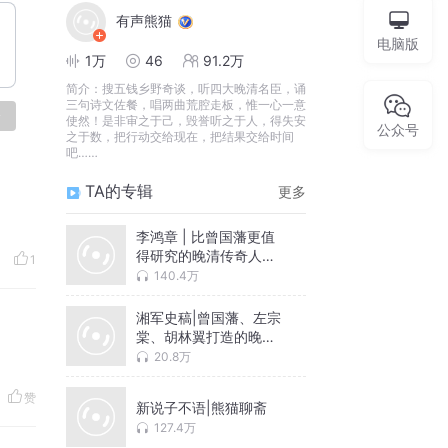
有声熊猫
电脑版
1万
46
91.2万
简介：
搜五钱乡野奇谈，听四大晚清名臣，诵
三句诗文佐餐，唱两曲荒腔走板，惟一心一意
论
使然！是非审之于己，毁誉听之于人，得失安
公众号
之于数，把行动交给现在，把结果交给时间
吧……
TA的专辑
更多
李鸿章 | 比曾国藩更值
得研究的晚清传奇人物 |
1
有声熊猫历史评书
140.4万
湘军史稿|曾国藩、左宗
棠、胡林翼打造的晚清
兄弟连|有声熊猫演播，
20.8万
湘军崛起之谜
赞
新说子不语|熊猫聊斋
127.4万