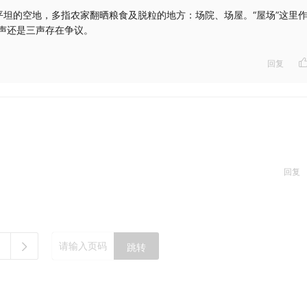
ng平坦的空地，多指农家翻晒粮食及脱粒的地方：场院、场屋。“屋场”这里
声还是三声存在争议。
回复
回复
跳转