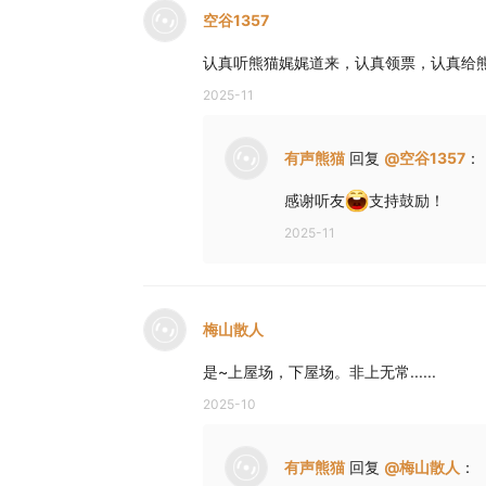
空谷1357
认真听熊猫娓娓道来，认真领票，认真给
2025-11
有声熊猫
回复
@
空谷1357
：
感谢听友
支持鼓励！
2025-11
梅山散人
是~上屋场，下屋场。非上无常......
2025-10
有声熊猫
回复
@
梅山散人
：