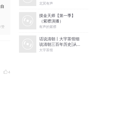
北冥有声
作自
摸金天师【第一季】
（紫襟演播）
有声的紫襟
赞
话说清朝丨大宇茶馆细
说清朝三百年历史|从努
尔哈赤到末代皇帝溥仪|
大宇茶馆
康熙雍正乾隆
4