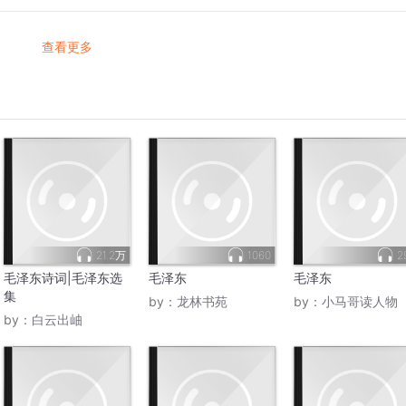
查看更多
21.2万
1060
2
毛泽东诗词|毛泽东选
毛泽东
毛泽东
集
by：
龙林书苑
by：
小马哥读人物
by：
白云出岫