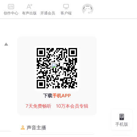
创作中心
有声出版
开通会员
客户端
下载
手机APP
7天免费畅听
10万本会员专辑
手机版
声音主播