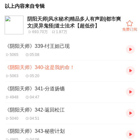
以上内容来自专辑
阴阳天师|风水秘术|精品多人有声剧|都市爽
文|灵异鬼怪|道士法术【超低价】
免费订阅
693.70万
1.87万
《阴阳天师》339-纣王妲己现
5065
05:08
《阴阳天师》340-这是我的命！
5063
05:20
《阴阳天师》341-分道扬镳
4948
04:47
《阴阳天师》342-返回松江
5040
04:51
《阴阳天师》343-秘密计划
4965
04:06