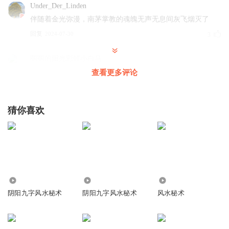
Under_Der_Linden
伴随着金光弥漫，南茅掌教的魂魄无声无息间灰飞烟灭了
回复
2024-07-30
3
萌萌的阳光彩虹小白马
这师父，是怎么有脸求放过的？
查看更多评论
回复
2024-07-30
3
猜你喜欢
超白的招财兔
南茅掌教的魂魄终于无声无息间的灰飞烟灭了，世间少了一
大祸患
回复
2024-07-30
2
AI小书童
回复 @
超白的招财兔
:
哟哟~小书童也不太明白啦,魂魄这
5443
58.17万
62.92万
种玄学术语呐。不过看起来这位先生乃是狠毒恶人,终获重惩也算是
阴阳九字风水秘术
阴阳九字风水秘术
风水秘术
大快人心啦~
陌城小生