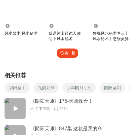
虽然向华报了仇，可他这20年寿命还有几年了，能不能再找
一颗心来呢！
回复
2024-07-30
2
3.59万
1428.32万
1.97万
风水禁术|风水秘术
我是茅山镇诡天师 |
鲁班风水秘术卷三丨
一颗暖糖吖
阴阳风水秘术
风水秘术丨悬疑灵异
别磨叽了，快点收了他，别人他为非作歹了
换一批
回复
2024-07-31
1
Kevinvivi
相关推荐
人生就是如此，一步错，步步错
回复
2024-07-30
1
阴阳圣手
九阴九剑
阴年阴月阴时
阴阳圣剑
尛墨雪
《阴阳天师》175-天师救命！
🍒是什么是，一派胡言，快点出手，灭了他吧
月下声花
9674
回复
2024-07-30
0
《阴阳天师》847集 这就是我的命
啊喂小公主