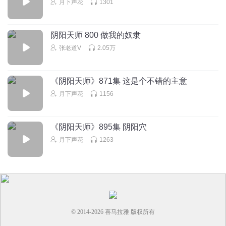
月下声花
1301
为啥不能让你魂飞魄散啊
你是什么好人么
回复
2024-07-30
0
阴阳天师 800 做我的奴隶
张老道V
2.05万
《阴阳天师》871集 这是个不错的主意
月下声花
1156
《阴阳天师》895集 阴阳穴
月下声花
1263
© 2014-
2026
喜马拉雅 版权所有