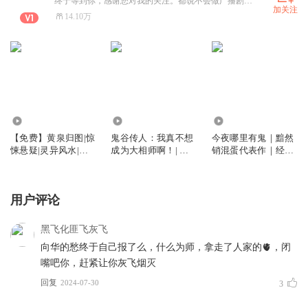
终于等到你，感谢您对我的关注。都说不会做广播剧的后期的制作人不是一个好的声优。 全能系主播。攀登29期，后期7期，AIGC2期，有声制作人1期，广播剧1期，AI短视频4期毕业生。 AI写作10期12期官方辅导官，AI写作旗舰3期官方点评官。喜欢要从一而终，之后的日子请多关照。 合作请+V 。爱你无止境
加关注
14.10万
2.69万
6821
4.96万
【免费】黄泉归图|惊
鬼谷传人：我真不想
今夜哪里有鬼｜黯然
悚悬疑|灵异风水|盗
成为大相师啊！| 相
销混蛋代表作｜经典
墓探秘|精品多人有声
术风水| 都市爽文| 灵
灵异神作｜双男主｜
剧
异玄学| 因果反转
精品多人有声剧
用户评论
黑飞化匪飞灰飞
向华的愁终于自己报了么，什么为师，拿走了人家的🫀，闭
嘴吧你，赶紧让你灰飞烟灭
回复
2024-07-30
3