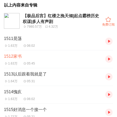
以上内容来自专辑
【极品后宫】红楼之挽天倾|起点霸榜历史
权谋|多人有声剧
免费订阅
7980.57万
4.32万
1511晃荡
1.63万
06:02
1512家书
1.63万
05:45
1513以后跟着我就是了
1.64万
05:31
1514愧疚
1.63万
06:02
1515好消息一个接一个
1.72万
05:21