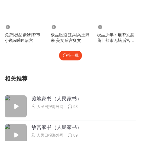
回复
2025-11-13
0
王久哥
贾珩后宫进度: 1.已推倒: 秦可卿、晋阳、晴雯、元春 2.半推
2.82万
27.47万
1.27万
倒: 薛宝钗、鸳鸯 3.已确定: 尤氏姐妹，香菱 4.被觊觎: 林黛
免费|极品豪婿|都市
极品医道狂兵|兵王归
极品少年：谁都别惹
玉、惜春、叹春、咸宁公主、萍儿、李纨、妙玉、王熙凤，
小说&暧昧后宫
来 美女后宫爽文
我丨都市无脑后宫爽
文
李婵月 5.觊觎: 宋皇后 6.待定: 邢岫烟，史湘云 7.挑战任务:
眉清目秀刘姥姥、老妖婆南安太妃、贾母、王夫人、邢夫
换一批
人、走后门的贾涟
回复
2025-07-22
0
相关推荐
从此做个闲人
16.7岁有啥看头？
藏地家书（人民家书）
回复
2025-07-09
0
人民日报海外网
93
听友195244357
就是不停地擦边，硬凑
故宫家书（人民家书）
人民日报海外网
89
回复
2025-01-04
0