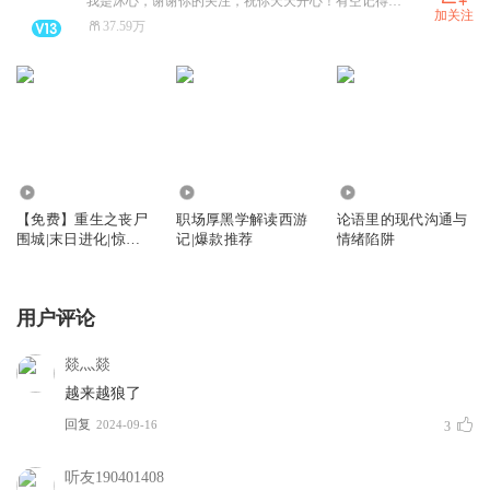
我是沐心，谢谢你的关注，祝你天天开心！有空记得来听我的书！
加关注
37.59万
11.95万
7.61万
9688
【免费】重生之丧尸
职场厚黑学解读西游
论语里的现代沟通与
围城|末日进化|惊险
记|爆款推荐
情绪陷阱
恐怖|末世求生
用户评论
燚灬燚
越来越狼了
回复
2024-09-16
3
听友190401408