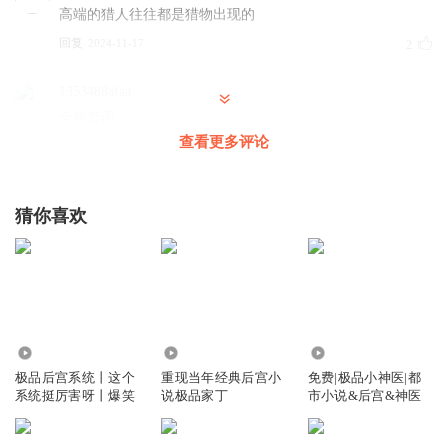
高端的猎人往往都是猎物出现的
回复
2024-11-17
2
1353488afaa
全是套词
查看更多评论
回复
2024-08-19
2
用户2008000
猜你喜欢
煞笔猪脚怎么龌龊卑贱下贱怎么搞，尼玛币还是穿越者
回复
2025-06-04
1
挚爱逛勾栏听小曲儿
尬聊
回复
194.19万
25.76万
3.03万
2026-07-24
0
极品后宫系统丨这个
重现当年经典后宫小
免费|极品小神医|都
系统挺厉害呀丨爆笑
说极品家丁
市小说&后宫&神医
我叫布小心
多 此 一举？