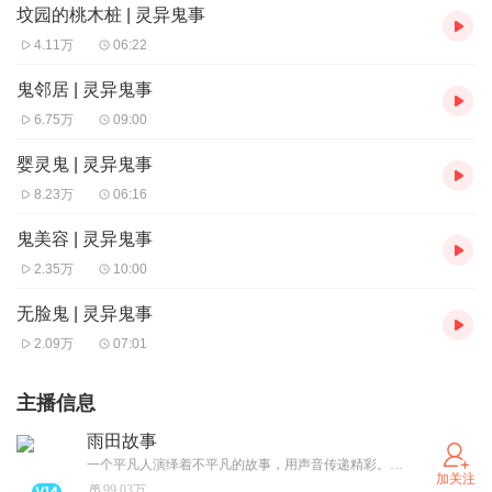
坟园的桃木桩 | 灵异鬼事
4.11万
06:22
鬼邻居 | 灵异鬼事
6.75万
09:00
婴灵鬼 | 灵异鬼事
8.23万
06:16
鬼美容 | 灵异鬼事
2.35万
10:00
无脸鬼 | 灵异鬼事
2.09万
07:01
主播信息
雨田故事
一个平凡人演绎着不平凡的故事，用声音传递精彩。感恩你我的相遇，欢迎私信，评论必回。
加关注
99.03万