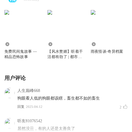
4210.67万
251.08万
629.04万
免费民间鬼故事 —
【风水赘婿】听着干
雨夜怪谈-奇异档案
精品恐怖故事
活都有劲了 | 都市灵
异爽文
用户评论
人生巅峰668
狗眼看人低的狗眼都该瞎，畜生都不如的畜生
回复
2025-04-12
2
听友81076542
居然没亖，有的人还是太善良了