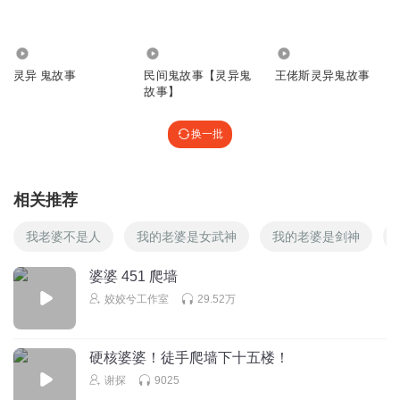
ikun丶梅狸猫
畜生东西一个
202.11万
51.00万
1.55万
灵异 鬼故事
民间鬼故事【灵异鬼
王佬斯灵异鬼故事
回复
2024-09-11
0
故事】
Uncle_m0
换一批
该死的东西
回复
2024-08-29
0
相关推荐
涛1119
听过
我老婆不是人
我的老婆是女武神
我的老婆是剑神
回复
2024-08-05
0
婆婆 451 爬墙
姣姣兮工作室
29.52万
硬核婆婆！徒手爬墙下十五楼！
谢探
9025