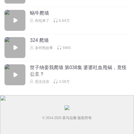
蜗牛爬墙
肉包来了
6.64万
324 爬墙
多特熊故事
5965
世子纳妾我爬墙 第038集 婆婆吐血甩锅，竟怪
公主？
思念佳音
3.58万
© 2014-
2026
喜马拉雅 版权所有