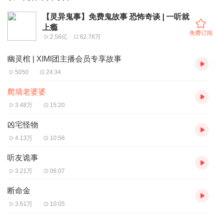
【灵异鬼事】免费鬼故事 恐怖奇谈 | 一听就
上瘾
免费订阅
2.56亿
62.76万
幽灵棺 | XIMI团主播会员专享故事
5050
24:34
爬墙老婆婆
3.48万
15:20
凶宅怪物
4.13万
10:56
听友诡事
3.21万
06:07
断命金
3.61万
10:05