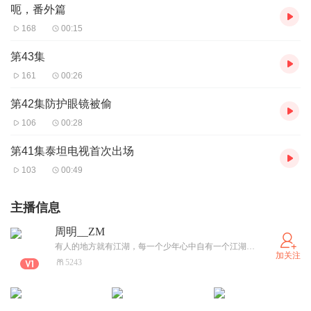
呃，番外篇
168
00:15
第43集
161
00:26
第42集防护眼镜被偷
106
00:28
第41集泰坦电视首次出场
103
00:49
主播信息
周明__ZM
有人的地方就有江湖，每一个少年心中自有一个江湖，但面对黑暗，你是选择忍气吞声，还是放手一搏
加关注
5243