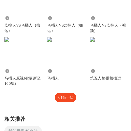
47.04万
494.64万
35.84万
监控人VS马桶人（搬
马桶人VS监控人（搬
马桶人VS监控人（视
运）
运）
频）
28.56万
1.84万
2984
马桶人原视频(更新至
马桶人
第五人格视频搬运
100集)
换一批
相关推荐
我的世界48小时