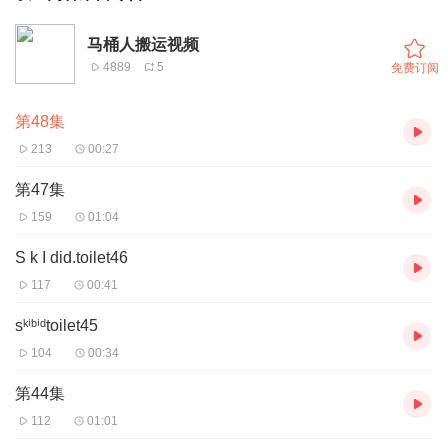
马桶人搬运视频
4889
5
免费订阅
第48集
213
00:27
第47集
159
01:04
S k I did.toilet46
117
00:41
sᵏⁱᵇⁱᵈtoilet45
104
00:34
第44集
112
01:01