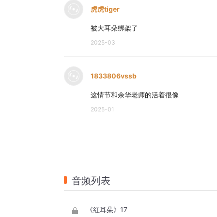
虎虎tiger
被大耳朵绑架了
2025-03
1833806vssb
这情节和余华老师的活着很像
2025-01
音频列表
《红耳朵》17