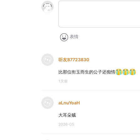
表情
听友87723830
比那位衔玉而生的公子还痴情
1天前
aLnuYoaH
大耳朵贼
2026-05