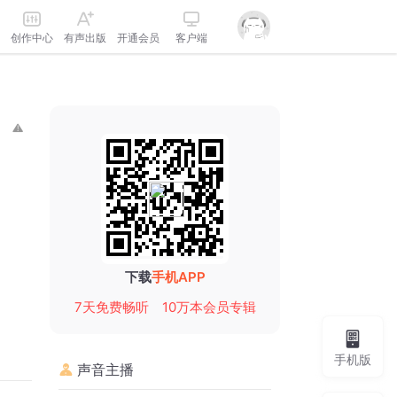
创作中心
有声出版
开通会员
客户端
下载
手机APP
7天免费畅听
10万本会员专辑
手机版
声音主播