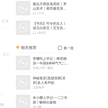
极品天师捉鬼系统丨茅
山异术丨都市爆笑系统
丨超能逆袭
111万
赞
【书岛】司令的女人丨
诺贝尔莫言丨艾宝良周
建龙多人剧
39.6万
相关推荐
换一批
3
李哪吒上学记｜稀里糊
涂一年级&神神气气二年
级
东海小学广播站
神秘复苏|悬疑惊悚|灵
异|多人有声剧
北冥有声
米小圈上学记:一二三年
级 | 畅销出版物
08
米小圈