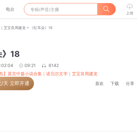
电台
上传
>
｜艾宝良周建龙
《红耳朵》18
》18
:02:04
09:21
6142
岛】莫言中篇小说合集｜诺贝尔文学｜艾宝良周建龙
元/天 立即开通
喜欢
下载
分享