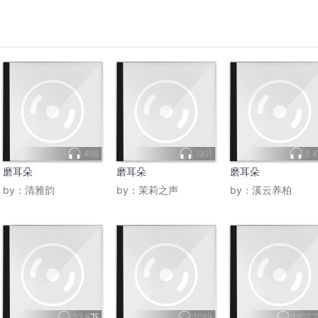
409
1901
5.
磨耳朵
磨耳朵
磨耳朵
by：
清雅韵
by：
茉莉之声
by：
溪云养柏
22.8万
1089
1407.