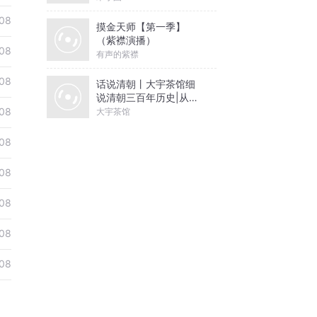
08
摸金天师【第一季】
（紫襟演播）
08
有声的紫襟
08
话说清朝丨大宇茶馆细
说清朝三百年历史|从努
尔哈赤到末代皇帝溥仪|
08
大宇茶馆
康熙雍正乾隆
08
08
08
08
08