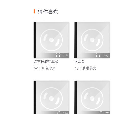
猜你喜欢
1956
5.4万
谎言长着红耳朵
煲耳朵
by：
月色冰凉
by：
梦琳英文
639
1万