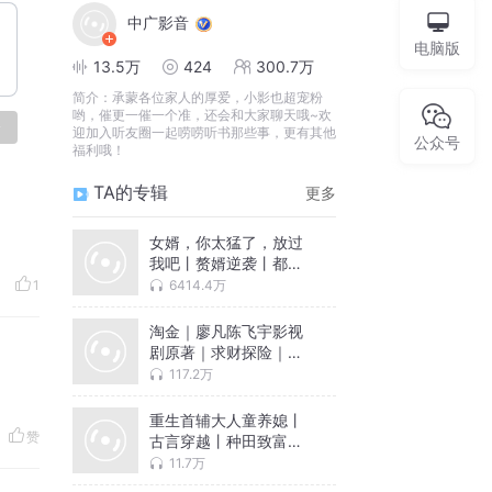
中广影音
电脑版
13.5万
424
300.7万
简介：
承蒙各位家人的厚爱，小影也超宠粉
哟，催更一催一个准，还会和大家聊天哦~欢
论
迎加入听友圈一起唠唠听书那些事，更有其他
公众号
福利哦！
TA的专辑
更多
女婿，你太猛了，放过
我吧丨赘婿逆袭丨都市
爽文
6414.4万
1
淘金｜廖凡陈飞宇影视
剧原著｜求财探险｜悬
疑有声剧
117.2万
重生首辅大人童养媳丨
赞
古言穿越丨种田致富丨
女强逆袭
11.7万