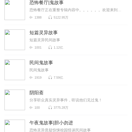
恐怖餐厅|鬼故事
恐怖餐厅正在重整专辑内容中。。。。。。欢迎来到恐怖餐厅，来品尝不一样的味道~
1388
5122.95万
短篇灵异故事
短篇灵异民间故事
1001
1.12亿
民间鬼故事
民间鬼故事
1919
7.59亿
阴阳斋
分享听众真实灵异事件，听说他们见过鬼！
100
3775.28万
午夜鬼故事|胆小勿进
恐怖灵异悬疑惊悚校园怪谈民间故事