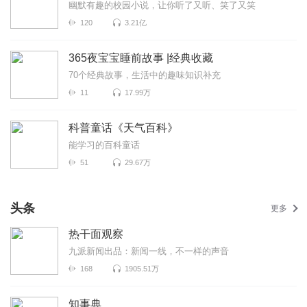
幽默有趣的校园小说，让你听了又听、笑了又笑
120
3.21亿
365夜宝宝睡前故事 |经典收藏
70个经典故事，生活中的趣味知识补充
11
17.99万
科普童话《天气百科》
能学习的百科童话
51
29.67万
头条
更多
热干面观察
九派新闻出品：新闻一线，不一样的声音
168
1905.51万
知事典