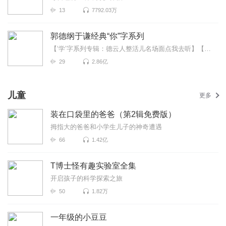
13
7792.03万
郭德纲于谦经典“你”字系列
【‘学’字系列专辑：德云人整活儿名场面点我去听】【德云“怯”字系列专辑：是谁又在充胖子点我去听...
29
2.86亿
儿童
更多
装在口袋里的爸爸（第2辑免费版）
拇指大的爸爸和小学生儿子的神奇遭遇
66
1.42亿
T博士怪有趣实验室全集
开启孩子的科学探索之旅
50
1.82万
一年级的小豆豆