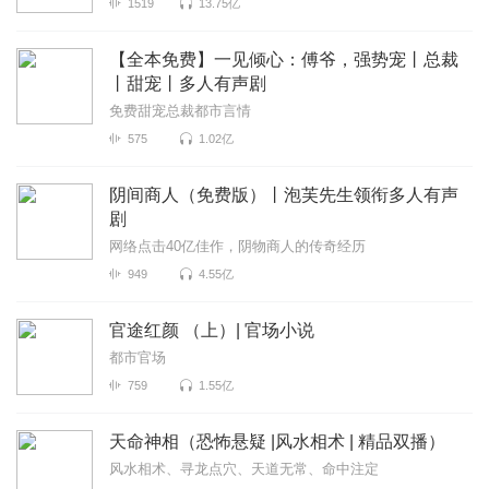
1519
13.75亿
【全本免费】一见倾心：傅爷，强势宠丨总裁
丨甜宠丨多人有声剧
免费甜宠总裁都市言情
575
1.02亿
阴间商人（免费版）丨泡芙先生领衔多人有声
剧
网络点击40亿佳作，阴物商人的传奇经历
949
4.55亿
官途红颜 （上）| 官场小说
都市官场
759
1.55亿
天命神相（恐怖悬疑 |风水相术 | 精品双播）
风水相术、寻龙点穴、天道无常、命中注定