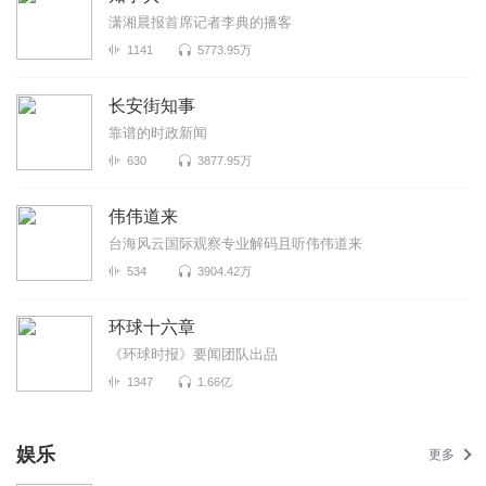
潇湘晨报首席记者李典的播客
1141
5773.95万
长安街知事
靠谱的时政新闻
630
3877.95万
伟伟道来
台海风云国际观察专业解码且听伟伟道来
534
3904.42万
环球十六章
《环球时报》要闻团队出品
1347
1.66亿
娱乐
更多