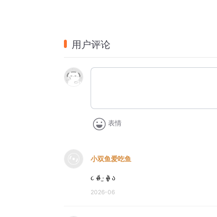
用户评论
表情
小双鱼爱吃鱼
૮ o̴̶̷᷄ ·̫ o̴̶̷̥᷅ ა
2026-06