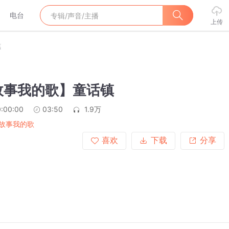
电台
上传
镇
故事我的歌】童话镇
:00:00
03:50
1.9万
故事我的歌
喜欢
下载
分享