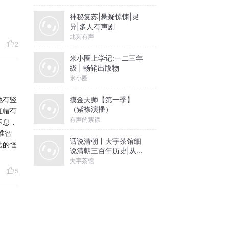
神秘复苏|悬疑惊悚|灵
异|多人有声剧
北冥有声
2
米小圈上学记:一二三年
级 | 畅销出版物
米小圈
摸金天师【第一季】
他有竖
（紫襟演播）
红帽有
有声的紫襟
不息，
谁智
话说清朝丨大宇茶馆细
法的怪
说清朝三百年历史|从努
尔哈赤到末代皇帝溥仪|
大宇茶馆
康熙雍正乾隆
5