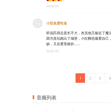
2026-05
小双鱼爱吃鱼
听说匹得总是长不大，杰克他又输近了魔
因为贪玩跑出了城堡，小红帽也最爱自己
缺，又在爱里曲折……
2026-05
1
2
3
4
音频列表