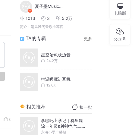
夏子墨MusicRadio
电脑版
1013
3
5.2万
简介：
清风雅阁音乐推荐官
TA的专辑
更多
公众号
星空治愈枕边音
24.2万
论
把温暖藏进耳机
12.6万
相关推荐
换一批
3
李哪吒上学记｜稀里糊
涂一年级&神神气气二年
级
东海小学广播站