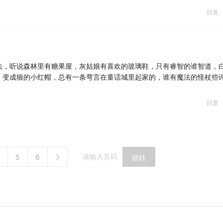
回复
法，听说森林里有糖果屋，灰姑娘有喜欢的玻璃鞋，只有睿智的谁智道，
，变成狼的小红帽，总有一条弯言在童话城里起家的，谁有魔法的怪杖些
回复
5
6
跳转