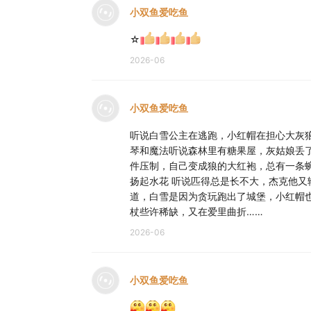
小双鱼爱吃鱼
☆
2026-06
小双鱼爱吃鱼
听说白雪公主在逃跑，小红帽在担心大灰
琴和魔法听说森林里有糖果屋，灰姑娘丢
件压制，自己变成狼的大红袍，总有一条
扬起水花 听说匹得总是长不大，杰克他
道，白雪是因为贪玩跑出了城堡，小红帽
杖些许稀缺，又在爱里曲折……
2026-06
小双鱼爱吃鱼