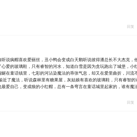
回复
狼听说疯帽喜欢爱丽丝，丑小鸭会变成白天鹅听说彼得潘总长不大杰克，
了心爱的玻璃鞋，只有睿智的河水，知道白雪是因为贪玩跑出了城堡，小
蜿蜒在童话镇里，七彩的河沾染魔法的乖张气息，却又在爱里曲折，川流
又输近了魔法，听说森林里有糖果屋，灰姑娘有喜欢的玻璃鞋，只有睿智的
也最爱自己，变成狼的小红帽，总有一条弯言在童话城里起家的，谁有魔
回复