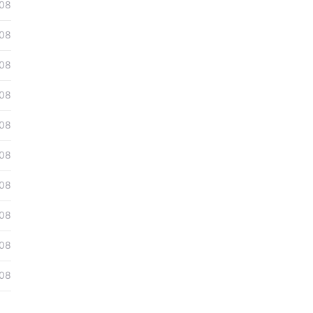
08
08
08
08
08
08
08
08
08
08