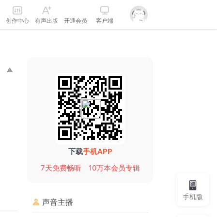
创作中心
有声出版
开通会员
客户端
下载
手机APP
7天免费畅听
10万本会员专辑
手机版
声音主播