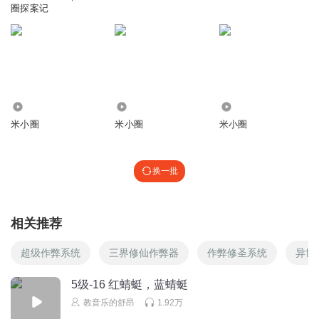
圈探案记
听友387774323
Nbhghggbnbgggbbvvhb
回复
2024-09-03
1
1898595wkbx
4.70万
4.71万
6005
抄爱听
米小圈
米小圈
米小圈
回复
2024-08-13
1
换一批
水晶多面体
Fog
相关推荐
回复
2025-07-20
0
超级作弊系统
三界修仙作弊器
作弊修圣系统
异世
茜瑚籽
校圆𣎴大创造神话′。有一次我在学校睡觉梦见我拿着篮球来
5级-16 红蜻蜓，蓝蜻蜓
了一个黄金尅篮。然后在现视，里那一个黄金黄色尅篮。然
教音乐的舒昂
1.92万
后老师被打了一个黄色爆头。