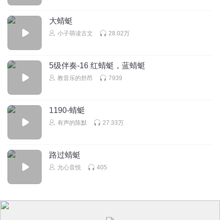
回复
2024-10-02
0
大蜻蜓
小子萌读古文
28.02万
绝望的入
这些年
回复
2025-01-04
0
5级伴奏-16 红蜻蜓，蓝蜻蜓
教音乐的舒昂
7939
star_iV
1190-蜻蜓
回复
2025-02-14
0
有声的陈默
27.33万
听听音乐剧场版
你们有任何问题都可以问我，我会把你们的问题一一解答。
路过蜻蜓
（我是一个四年级的小学生，不要问超过这个范围的问题，
允心音悦
405
谢谢。）
回复
2024-08-12
0
空失心丿
回复 @
听听音乐剧场版
:
你们数学课本多少个字