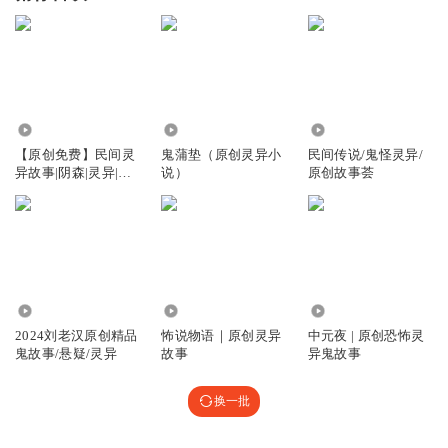
2.52万
699
2086
【原创免费】民间灵
鬼蒲垫（原创灵异小
民间传说/鬼怪灵异/
异故事|阴森|灵异|沉
说）
原创故事荟
浸鬼故事
32.53万
47.41万
268
2024刘老汉原创精品
怖说物语｜原创灵异
中元夜 | 原创恐怖灵
鬼故事/悬疑/灵异
故事
异鬼故事
换一批