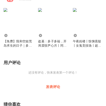
44.64万
360.48万
9.61万
【免费】我和空姐荒
盗墓：多子多福，开
午夜凶楼丨惊悚悬疑
岛求生的日子｜多人
局震惊尹心月丨同人
丨女鬼竞技场丨超雄
有声剧
丨盗墓丨后宫丨多人
附体丨多人有声剧
有声剧
用户评论
还没有评论，快来发表第一个评论！
发表评论
猜你喜欢