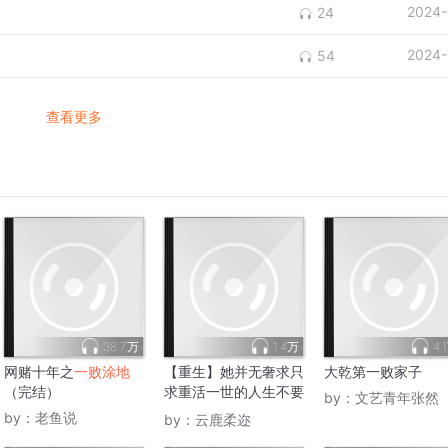
2024-
24
2024-
54
查看更多
38.7万
1.4万
4.
网赌十年之
一败涂地
【重生】她并无奢求只
大乾第一败家子
（完结）
求重活一世的人生不要
by：
文艺青年张然
再
一败涂地
by：
老鱼说
by：
云鹿柔迩