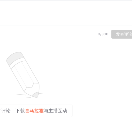
发表评
0
/
300
有评论，下载
喜马拉雅
与主播互动