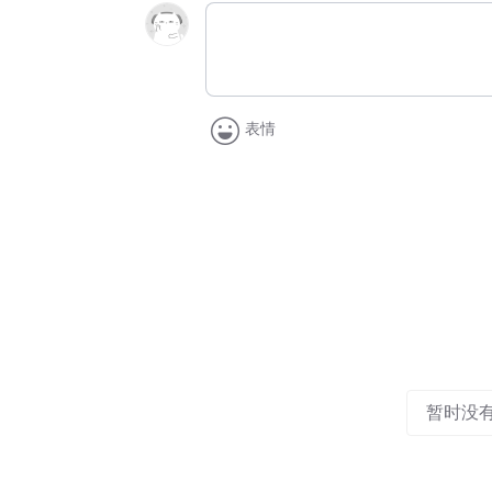
表情
暂时没