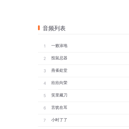
音频列表
一败涂地
1
投鼠忌器
2
燕雀处堂
3
欣欣向荣
4
笑里藏刀
5
言犹在耳
6
小时了了
7