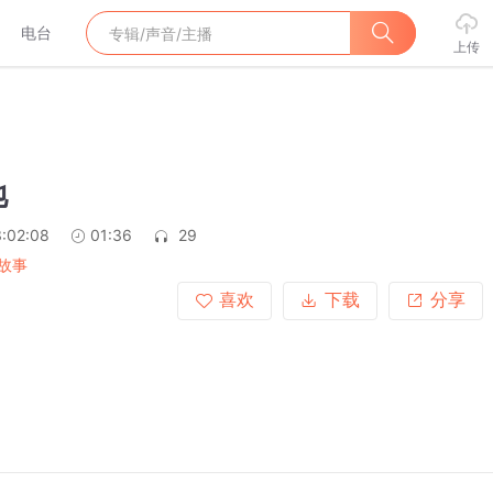
电台
上传
地
:02:08
01:36
29
故事
喜欢
下载
分享