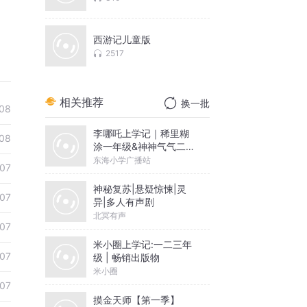
西游记儿童版
2517
相关推荐
换一批
08
李哪吒上学记｜稀里糊
08
涂一年级&神神气气二年
级
东海小学广播站
07
神秘复苏|悬疑惊悚|灵
07
异|多人有声剧
北冥有声
07
米小圈上学记:一二三年
07
级 | 畅销出版物
米小圈
07
摸金天师【第一季】