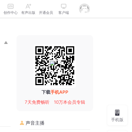
创作中心
有声出版
开通会员
客户端
下载
手机APP
7天免费畅听
10万本会员专辑
手机版
声音主播