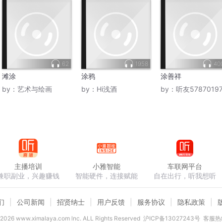
62
1958
40
滩涂
涂鸦
涂善祥
by：
艺术与绘画
by：
Hi浅酒
by：
听友5787019
主播培训
小雅智能
车联网平台
兼职副业，兴趣赚钱
智能硬件，连接赋能
自在出行，听我想听
们
公司新闻
招贤纳士
用户反馈
服务协议
隐私政策
2026
www.ximalaya.com lnc. ALL Rights Reserved
沪ICP备13027243号
客服热线