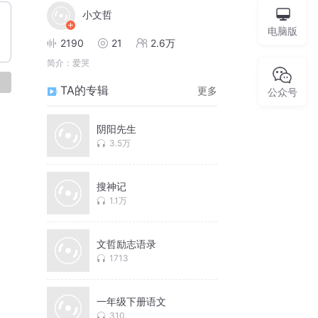
小文哲
电脑版
2190
21
2.6万
简介：
爱哭
论
TA的专辑
更多
公众号
阴阳先生
3.5万
搜神记
1.1万
文哲励志语录
1713
一年级下册语文
310