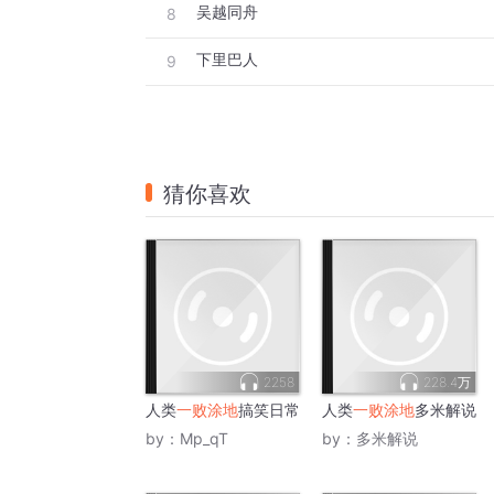
吴越同舟
8
下里巴人
9
猜你喜欢
2258
228.4万
人类
一败涂地
搞笑日常
人类
一败涂地
多米解说
by：
Mp_qT
by：
多米解说