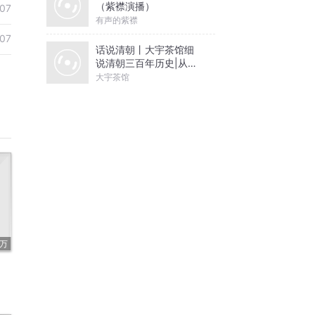
（紫襟演播）
07
有声的紫襟
07
话说清朝丨大宇茶馆细
说清朝三百年历史|从努
尔哈赤到末代皇帝溥仪|
大宇茶馆
康熙雍正乾隆
1万