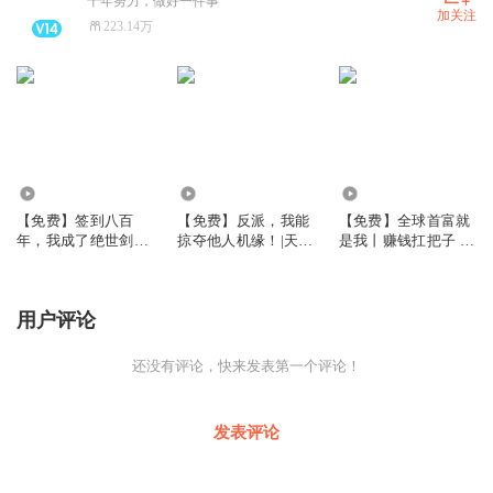
十年努力，做好一件事
加关注
223.14万
8.04万
4.86万
1.92万
【免费】签到八百
【免费】反派，我能
【免费】全球首富就
年，我成了绝世剑
掠夺他人机缘！|天命
是我丨赚钱扛把子 财
神！精品多播【免
大反派|免费
色两不误 后宫爽文
费】
用户评论
还没有评论，快来发表第一个评论！
发表评论