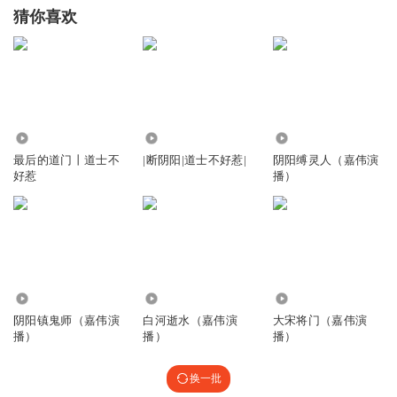
猜你喜欢
103.84万
9.80万
63.16万
最后的道门丨道士不
|断阴阳|道士不好惹|
阴阳缚灵人（嘉伟演
好惹
播）
1636.85万
28.01万
531.35万
阴阳镇鬼师（嘉伟演
白河逝水（嘉伟演
大宋将门（嘉伟演
播）
播）
播）
换一批