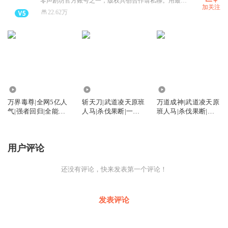
零声剧坊官方账号之一，版权共创合作请私聊。用最大诚意在做有声剧，只求为大家送上最好的回忆！
加关注
22.62万
540.11万
2928.43万
1156.90万
万界毒尊|全网5亿人
斩天刀|武道凌天原班
万道成神|武道凌天原
气|强者回归|全能无
人马|杀伐果断|一路
班人马|杀伐果断|一
敌流|多人有声剧
横推|热血爽文
路横推|热血爽文
用户评论
还没有评论，快来发表第一个评论！
发表评论