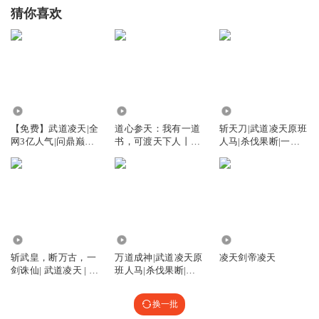
猜你喜欢
1291.52万
371.22万
2928.43万
【免费】武道凌天|全
道心参天：我有一道
斩天刀|武道凌天原班
网3亿人气|问鼎巅峰
书，可渡天下人丨刺
人马|杀伐果断|一路
原班人马
儿丨武道凌天
横推|热血爽文
1984.16万
1156.90万
3237
斩武皇，断万古，一
万道成神|武道凌天原
凌天剑帝凌天
剑诛仙| 武道凌天 | 会
班人马|杀伐果断|一
员免费
路横推|热血爽文
换一批