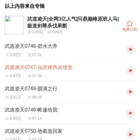
以上内容来自专辑
武道凌天|全网3亿人气|问鼎巅峰原班人马|
极道剑尊杀伐果断
免费订阅
1.55亿
5.09万
武道凌天0746-碧水大帝
3.88万
07:31
武道凌天0747-仙灵碑再次现世
3.93万
07:33
武道凌天0748-圆满之行
3.91万
06:59
武道凌天0749-帐篷给我
3.89万
07:14
武道凌天0750-他着急回家
3.92万
07:19