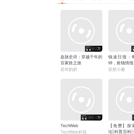
8.2万
血脉史诗：穿越千年的
钱途日报：每
百家姓之旅
钟，捡钱情报
若邻奶奶
安然小雅
365.9万
TechWeb
【免费】探
论|科普百科
TechWeb科技