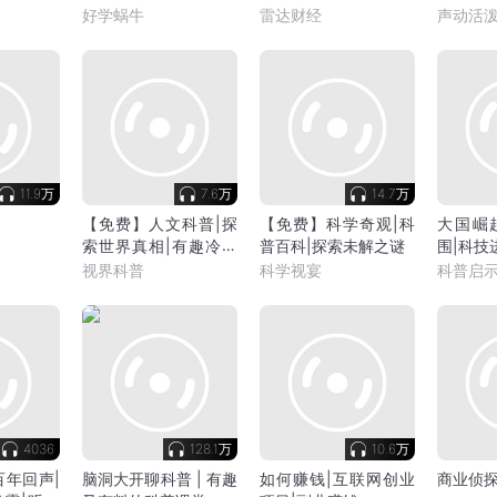
好学蜗牛
雷达财经
声动活
11.9万
7.6万
14.7万
【免费】人文科普|探
【免费】科学奇观|科
大国崛
索世界真相|有趣冷知
普百科|探索未解之谜
围|科技
识
视界科普
科学视宴
科普启
4036
128.1万
10.6万
百年回声|
脑洞大开聊科普 | 有趣
如何赚钱|互联网创业
商业侦