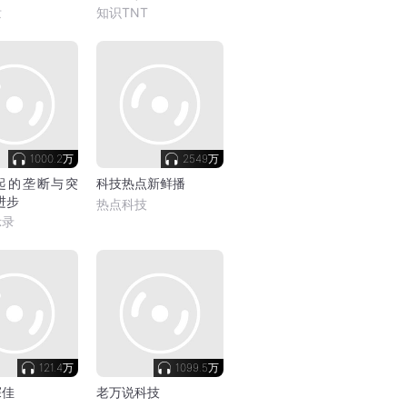
泼
知识TNT
1000.2万
2549万
起的垄断与突
科技热点新鲜播
进步
热点科技
示录
121.4万
1099.5万
探佳
老万说科技