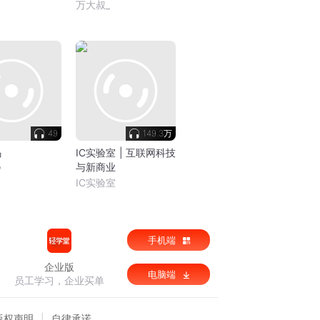
万大叔_
49
149.3万
码
IC实验室 | 互联网科技
与新商业
汐
IC实验室
手机端
企业版
电脑端
员工学习，企业买单
版权声明
自律承诺