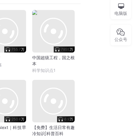
电脑版
公众号
755.7万
7855万
术
中国超级工程，国之根
本
鑫
科学知识点1
250.6万
6.9万
s Next｜科技早
【免费】生活日常有趣
冷知识|科普百科