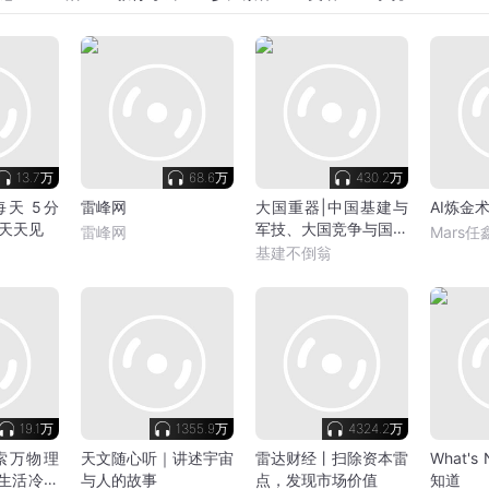
13.7万
68.6万
430.2万
天 5分
雷峰网
大国重器|中国基建与
AI炼金
天天见
军技、大国竞争与国际
雷峰网
Mars任
机遇
基建不倒翁
19.1万
1355.9万
4324.2万
索万物理
天文随心听｜讲述宇宙
雷达财经丨扫除资本雷
What'
|生活冷知
与人的故事
点，发现市场价值
知道