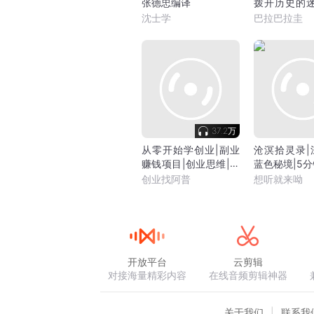
张德忠编译
拨开历史的迷
被掩盖的声音
沈士学
巴拉巴拉圭
37.2万
从零开始学创业|副业
沧溟拾灵录|
赚钱项目|创业思维|挣
蓝色秘境|5
钱|抖音运营
底世界|
创业找阿普
想听就来呦
开放平台
云剪辑
对接海量精彩内容
在线音频剪辑神器
关于我们
联系我