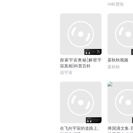
识
Hi科普啦
151万
探索宇宙奥秘|解密宇
晏秋秋视频
宙真相|科普百科
晏秋秋
说宇宙
1197
在飞向宇宙的道路上。
傅国涌文集·