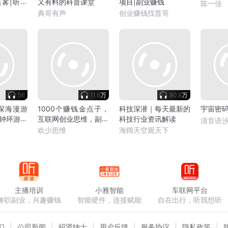
雾|听见
又有料的科普课堂
项目|副业赚钱
陈一佳
典哥有声
创业赚钱找普哥
56
11.8万
90.8万
深海漫游
1000个赚钱金点子，
科技深潜｜每天最新的
宇宙密
分钟环游海
互联网创业思维，副业
科技行业资讯解读
清音语
项目拆解
欢少思维
海阔天空观天下
主播培训
小雅智能
车联网平台
兼职副业，兴趣赚钱
智能硬件，连接赋能
自在出行，听我想听
们
公司新闻
招贤纳士
用户反馈
服务协议
隐私政策