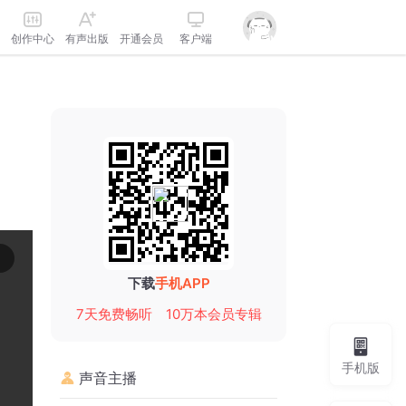
创作中心
有声出版
开通会员
客户端
下载
手机APP
7天免费畅听
10万本会员专辑
手机版
声音主播