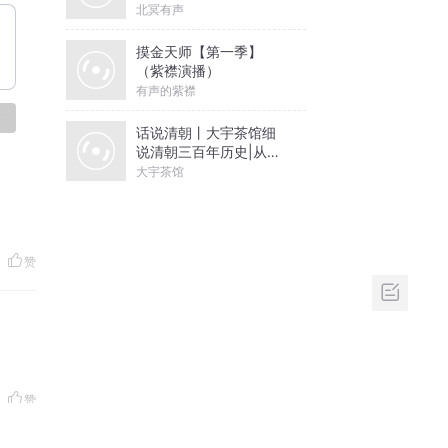
北冥有声
摸金天师【第一季】
（紫襟演播）
有声的紫襟
论
话说清朝丨大宇茶馆细
说清朝三百年历史|从努
尔哈赤到末代皇帝溥仪|
大宇茶馆
康熙雍正乾隆
赞
赞