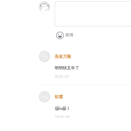
表情
吾皇万睡
明明快五年了
2025-07
软霜
(இωஇ )
2024-08